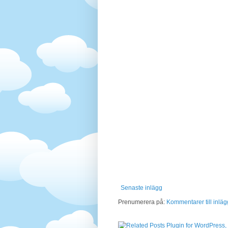
Senaste inlägg
Prenumerera på:
Kommentarer till inläg