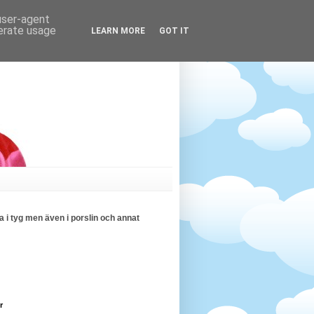
 user-agent
nerate usage
LEARN MORE
GOT IT
 i tyg men även i porslin och annat
r