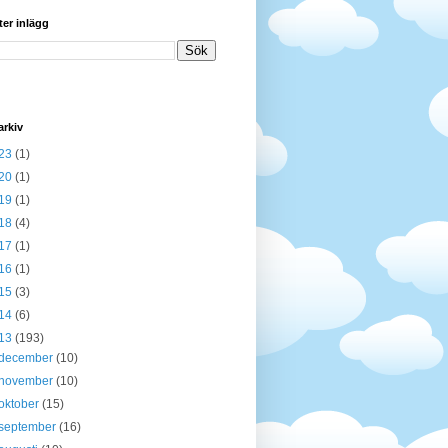
ter inlägg
arkiv
23
(1)
20
(1)
19
(1)
18
(4)
17
(1)
16
(1)
15
(3)
14
(6)
13
(193)
december
(10)
november
(10)
oktober
(15)
september
(16)