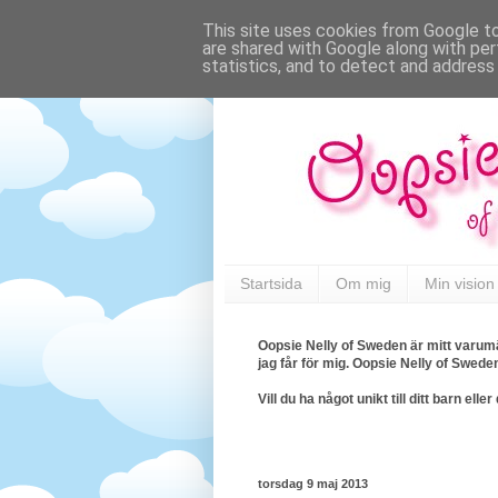
This site uses cookies from Google to 
are shared with Google along with per
statistics, and to detect and address
Startsida
Om mig
Min vision
Oopsie Nelly of Sweden är mitt varumä
jag får för mig. Oopsie Nelly of Swede
Vill du ha något unikt till ditt barn e
torsdag 9 maj 2013