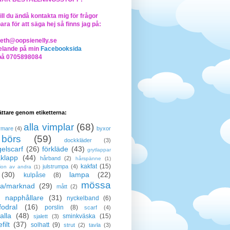
ll du ändå kontakta mig för frågor
bara för att säga hej så finns jag på:
beth@oopsienelly.se
lande på min
Facebooksida
på 0705898084
lättare genom etiketterna:
alla vimplar
(68)
rmare
(4)
byxor
börs
(59)
dockkläder
(3)
elscarf
(26)
förkläde
(43)
grytlappar
klapp
(44)
hårband
(2)
hårspänne
(1)
kakfat
(15)
julstrumpa
(4)
tion av andra
(1)
(30)
lampa
(22)
kulpåse
(8)
mössa
a/marknad
(29)
mått
(2)
napphållare
(31)
nyckelband
(6)
odral
(16)
porslin
(8)
scarf
(4)
alla
(48)
sminkväska
(15)
sjalett
(3)
filt
(37)
solhatt
(9)
strut
(2)
tavla
(3)