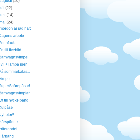
augusti
(10)
juli
(22)
juni
(14)
maj
(24)
Imorgon är jag här:
Dagens arbete
Pennfack...
En till livebild
Barnvagnsvimpel
Tyll + lampa igen
På sommarkalas...
Vimpel
SuperSnörepåsar!
Barnvagnsvimplar
Ett till nyckelband
Kulpåse
Nyheter!!
Hårspänne
Irriterande!
Hårband