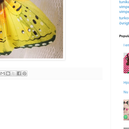
tunik
vimp
vimp
turko
övrig
Populä
I e
Hjo
Nu 