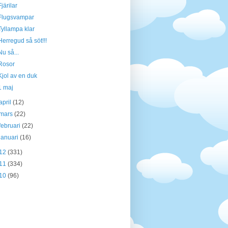
Fjärilar
Flugsvampar
Tyllampa klar
Herregud så söt!!!
Nu så...
Rosor
Kjol av en duk
1 maj
april
(12)
mars
(22)
februari
(22)
januari
(16)
12
(331)
11
(334)
10
(96)