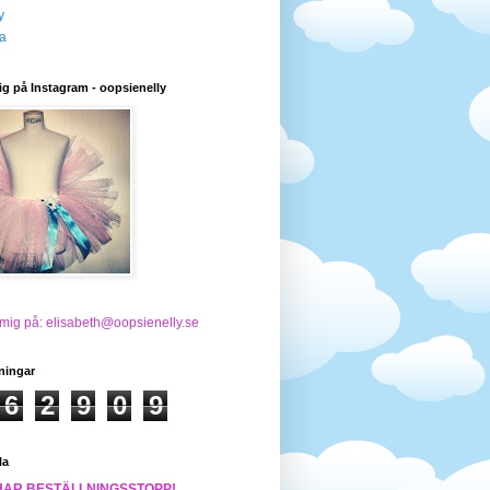
y
a
ig på Instagram - oopsienelly
 mig på: elisabeth@oopsienelly.se
ningar
6
2
9
0
9
la
HAR BESTÄLLNINGSSTOPP!