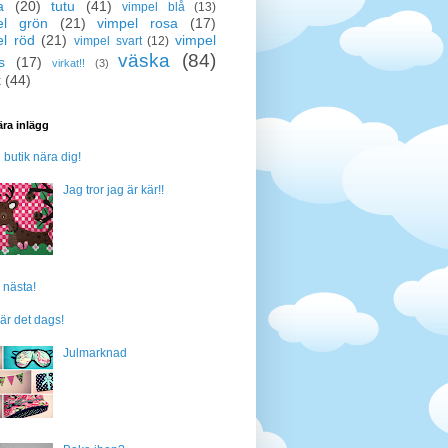
a
(20)
tutu
(41)
vimpel blå
(13)
el grön
(21)
vimpel rosa
(17)
el röd
(21)
vimpel
vimpel svart
(12)
väska
(84)
s
(17)
virkat!!
(3)
t
(44)
ra inlägg
n butik nära dig!
Jag tror jag är kär!!
 nästa!
är det dags!
Julmarknad