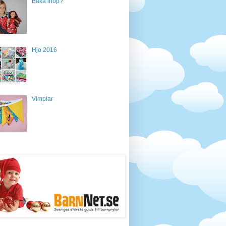
Baka ihop?
Hjo 2016
Vimplar