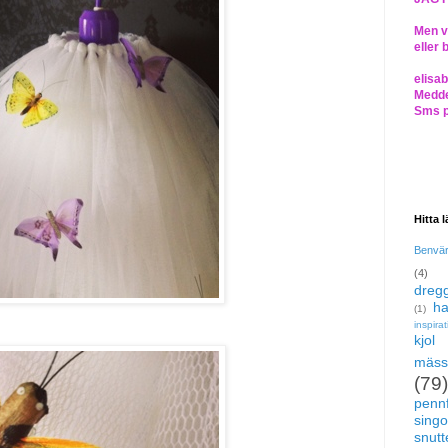
Men vi
eller 
elisa
Medde
Sms 
Hitta 
Benvä
(4)
dregg
ha
(1)
inspira
kjol
mäss
(79)
pennf
singo
snutte