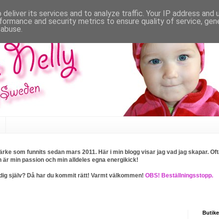
deliver its services and to analyze traffic. Your IP address and
formance and security metrics to ensure quality of service, ge
 abuse.
rke som funnits sedan mars 2011. Här i min blogg visar jag vad jag skapar. Ofta
n är min passion och min alldeles egna energikick!
ller dig själv? Då har du kommit rätt! Varmt välkommen!
OBS! Beställningsstopp.
Butike