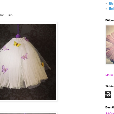
Ets
Epl
ar. Fiiiin!
Följ m
Maila
Sidvis
3
Bestäl
JAG 