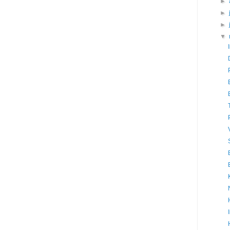
►
►
►
▼