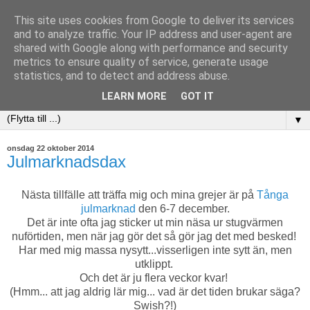
This site uses cookies from Google to deliver its services
and to analyze traffic. Your IP address and user-agent are
shared with Google along with performance and security
metrics to ensure quality of service, generate usage
statistics, and to detect and address abuse.
LEARN MORE
GOT IT
▼
onsdag 22 oktober 2014
Julmarknadsdax
Nästa tillfälle att träffa mig och mina grejer är på
Tånga
julmarknad
den 6-7 december.
Det är inte ofta jag sticker ut min näsa ur stugvärmen
nuförtiden, men när jag gör det så gör jag det med besked!
Har med mig massa nysytt...visserligen inte sytt än, men
utklippt.
Och det är ju flera veckor kvar!
(Hmm... att jag aldrig lär mig... vad är det tiden brukar säga?
Swish?!)