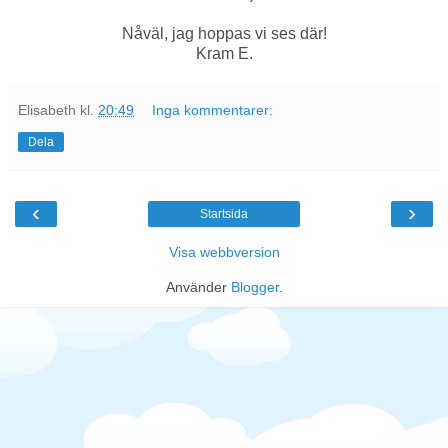
Nåväl, jag hoppas vi ses där!
Kram E.
Elisabeth
kl.
20:49
Inga kommentarer:
Dela
‹
›
Startsida
Visa webbversion
Använder
Blogger
.