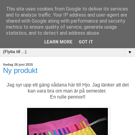
This site uses cookies from Google to deliver its services
and to analyze traffic. Your IP address and user-agent are
shared with Google along with performance and security
metrics to ensure quality of service, generate usage
statistics, and to detect and address abuse.
LEARN MORE
GOT IT
▼
fredag 26 juni 2015
Ny produkt
Jag syr upp ett gäng sådana här till Hjo. Jag tänker att det
kan vara bra om man är på semester.
En rulle pennor!!