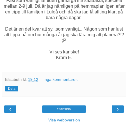
Fast som vanligt får tiden gärna gå lite saaaakta, speciellt
mellan 2-9 juli. Då är jag nämligen på hemmaplan igen efter
en tripp till familjen i Luleå och då ska jag få allting klart på
bara några dagar.
Det är en del kvar att sy...som vanligt... Någon som har lust
att tippa på om hur många år jag ska lära mig att planera?!?
;P
Vi ses kanske!
Kram E.
Elisabeth
kl.
19:12
Inga kommentarer:
Dela
‹
›
Startsida
Visa webbversion