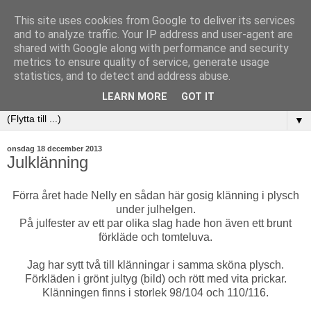
This site uses cookies from Google to deliver its services
and to analyze traffic. Your IP address and user-agent are
shared with Google along with performance and security
metrics to ensure quality of service, generate usage
statistics, and to detect and address abuse.
LEARN MORE
GOT IT
▼
onsdag 18 december 2013
Julklänning
Förra året hade Nelly en sådan här gosig klänning i plysch
under julhelgen.
På julfester av ett par olika slag hade hon även ett brunt
förkläde och tomteluva.
Jag har sytt två till klänningar i samma sköna plysch.
Förkläden i grönt jultyg (bild) och rött med vita prickar.
Klänningen finns i storlek 98/104 och 110/116.