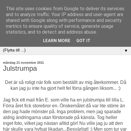
This site uses cookies from Google to deliver its services
and to analyze traffic. Your IP address and user-agent are
shared with Google along with performance and security
metrics to ensure quality of service, generate usage
statistics, and to detect and address abuse.
LEARN MORE
GOT IT
▼
måndag 21 november 2011
Julstrumpa
Det är så roligt när folk som beställt av mig återkommer. Då
kan jag ju inte ha gjort helt fel förra gången liksom... :)
Jag fick ett mail från E. som ville ha en julstrumpa till lilla L.
Förra året fick storebror en. Önskemålet då var lite större än
den jag hade mönster på. Inga problem, men jag sparade
aldrig ändringarna utan förstorade på känsla. Tog heller
inget foto, vilket jag nästan alltid gör! Nu ville jag ju att den
här skulle vara hyfsat likadan...Besvärligt! ;) Men som tur var