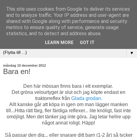
This site uses cookies from Google to deliver its services
and to analyze traffic. Your IP address and user-agent are
shared with Google along with performance and security
metrics to ensure quality of service, generate usage
statistics, and to detect and address abuse.
LEARN MORE
GOT IT
▼
måndag 10 december 2012
Bara en!
Den här mössan finns bara i ett exemplar.
Det gröna velourtyget är slut och jag köpte endast en
traktorreflex från
Glada grodan
.
Allt kanske går att köpa in igen om man lägger manken
till...Hitta rätt färg, fler färdiga reflexer... lite knöligt, fast inte
omöjligt. Men det tänker jag inte göra. Jag letar hellre upp
något annat roligt. Häpp!
Så passar den dig... eller snarare ditt barn (1-2 år) så tycker