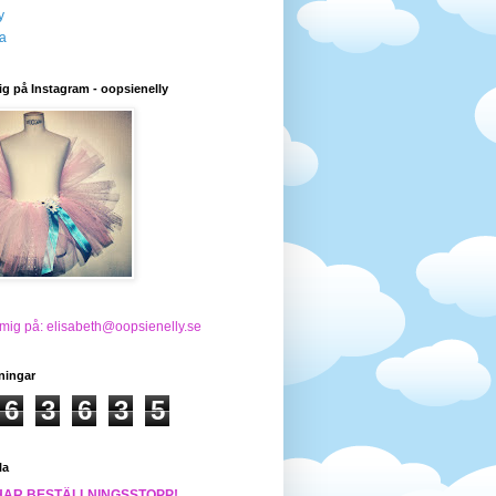
y
a
ig på Instagram - oopsienelly
 mig på: elisabeth@oopsienelly.se
ningar
6
3
6
3
5
la
HAR BESTÄLLNINGSSTOPP!