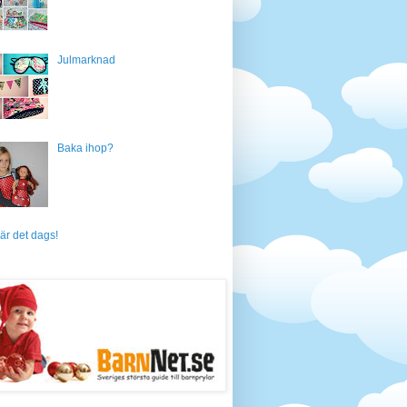
Julmarknad
Baka ihop?
är det dags!