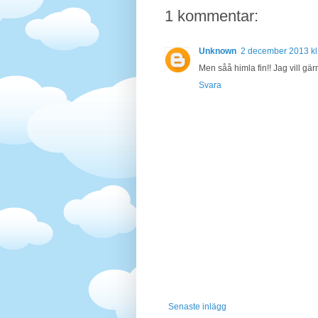
1 kommentar:
Unknown
2 december 2013 kl
Men såå himla fin!! Jag vill gä
Svara
Senaste inlägg