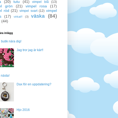
a
(20)
tutu
(41)
vimpel blå
(13)
el grön
(21)
vimpel rosa
(17)
el röd
(21)
vimpel
vimpel svart
(12)
väska
(84)
s
(17)
virkat!!
(3)
t
(44)
ra inlägg
n butik nära dig!
Jag tror jag är kär!!
 nästa!
Dax för en uppdatering?
Hjo 2016