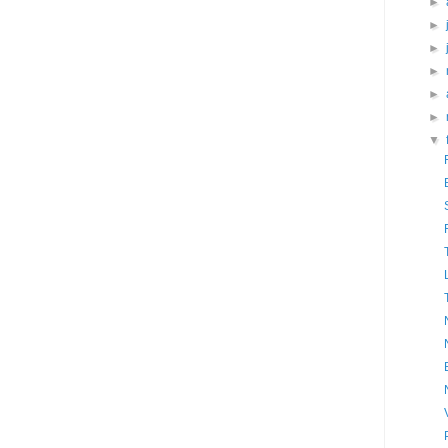
►
►
►
►
►
►
▼