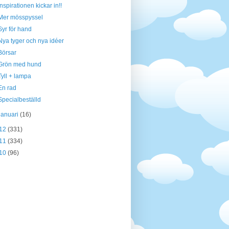
Inspirationen kickar in!!
Mer mösspyssel
Syr för hand
Nya tyger och nya idéer
Börsar
Grön med hund
Tyll + lampa
En rad
Specialbeställd
januari
(16)
12
(331)
11
(334)
10
(96)