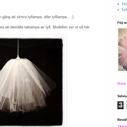
Ets
Epl
gång att skriva tyllampa, eller tylllampa... :)
Följ m
ra att beställa taklampa av tyll. Modellen ser ut så här:
Maila
Sidvis
3
Bestäl
JAG 