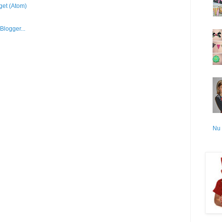
get (Atom)
Nu 