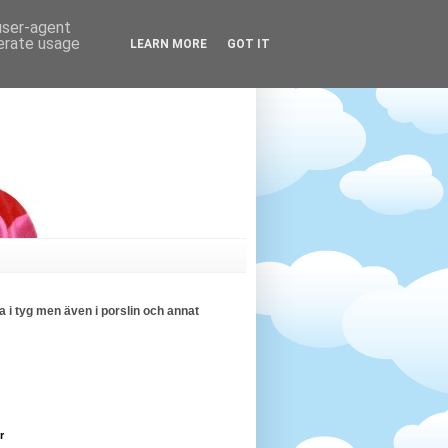
 user-agent
nerate usage
LEARN MORE
GOT IT
 i tyg men även i porslin och annat
r