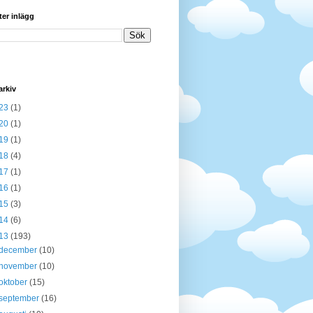
ter inlägg
arkiv
23
(1)
20
(1)
19
(1)
18
(4)
17
(1)
16
(1)
15
(3)
14
(6)
13
(193)
december
(10)
november
(10)
oktober
(15)
september
(16)