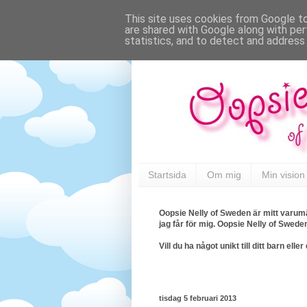
This site uses cookies from Google to 
are shared with Google along with per
statistics, and to detect and address
Startsida
Om mig
Min vision
Oopsie Nelly of Sweden är mitt varumä
jag får för mig. Oopsie Nelly of Swede
Vill du ha något unikt till ditt barn e
tisdag 5 februari 2013