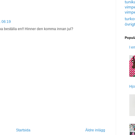
tunik
vimp
vimp
turko
. 06:19
övrig
rna beställa en!! Hinner den komma innan jul?
Populä
I e
Hjo
Startsida
Äldre inlägg