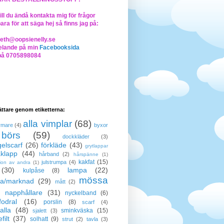
ll du ändå kontakta mig för frågor
bara för att säga hej så finns jag på:
beth@oopsienelly.se
lande på min
Facebooksida
på 0705898084
lättare genom etiketterna:
alla vimplar
(68)
rmare
(4)
byxor
börs
(59)
dockkläder
(3)
elscarf
(26)
förkläde
(43)
grytlappar
klapp
(44)
hårband
(2)
hårspänne
(1)
kakfat
(15)
julstrumpa
(4)
tion av andra
(1)
(30)
lampa
(22)
kulpåse
(8)
mössa
a/marknad
(29)
mått
(2)
napphållare
(31)
nyckelband
(6)
odral
(16)
porslin
(8)
scarf
(4)
alla
(48)
sminkväska
(15)
sjalett
(3)
filt
(37)
solhatt
(9)
strut
(2)
tavla
(3)