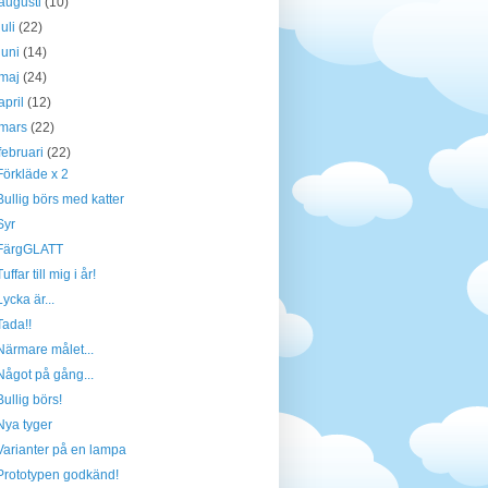
augusti
(10)
juli
(22)
juni
(14)
maj
(24)
april
(12)
mars
(22)
februari
(22)
Förkläde x 2
Bullig börs med katter
Syr
FärgGLATT
Tuffar till mig i år!
Lycka är...
Tada!!
Närmare målet...
Något på gång...
Bullig börs!
Nya tyger
Varianter på en lampa
Prototypen godkänd!