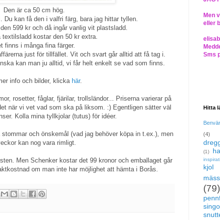
Den är ca 50 cm hög.
Men vi
. Du kan få den i valfri färg, bara jag hittar tyllen.
eller 
 den 599 kr och då ingår vanlig vit plastsladd.
 textilsladd kostar den 50 kr extra.
elisa
t finns i många fina färger.
Medde
rerna just för tillfället. Vit och svart går alltid att få tag i.
Sms 
 önska kan man ju alltid, vi får helt enkelt se vad som finns.
er info och bilder, klicka
här
.
 rosetter, fåglar, fjärilar, trollsländor... Priserna varierar på
t när vi vet vad som ska på liksom. :) Egentligen sätter väl
Hitta 
ser. Kolla mina tyllkjolar (tutus) för idéer.
Benvä
 på stommar och önskemål (vad jag behöver köpa in t.ex.), men
(4)
dregg
veckor kan nog vara rimligt.
ha
(1)
inspira
sten. Men Schenker kostar det 99 kronor och emballaget går
kjol
raktkostnad om man inte har möjlighet att hämta i Borås.
mäss
(79)
pennf
singo
snutte