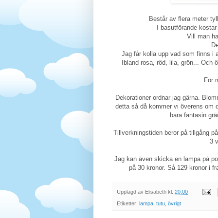
Består av flera meter tyll
I basutförande kostar
Vill man ha
De
Jag får kolla upp vad som finns i affä
Ibland rosa, röd, lila, grön... Och
För m
Dekorationer ordnar jag gärna. Blommor,
detta så då kommer vi överens om de
bara fantasin grän
Tillverkningstiden beror på tillgång
3 
Jag kan även skicka en lampa på po
på 30 kronor. Så 129 kronor i f
Upplagd av
Elisabeth
kl.
20:00
Etiketter:
lampa
,
tutu
,
övrigt