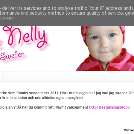
deliver its services and to analyze traffic. Your IP address and
formance and security metrics to ensure quality of service, ge
 abuse.
rke som funnits sedan mars 2011. Här i min blogg visar jag vad jag skapar. Ofta
n är min passion och min alldeles egna energikick!
ller dig själv? Då har du kommit rätt! Varmt välkommen!
OBS! Beställningsstopp.
Butike