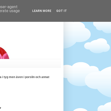
 user-agent
nerate usage
LEARN MORE
GOT IT
 i tyg men även i porslin och annat
r