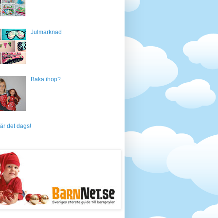
Julmarknad
Baka ihop?
är det dags!