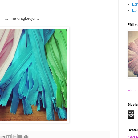
Ets
Epl
.... fina dragkedjor...
Följ m
Maila
Sidvis
3
Bestäl
JAG 