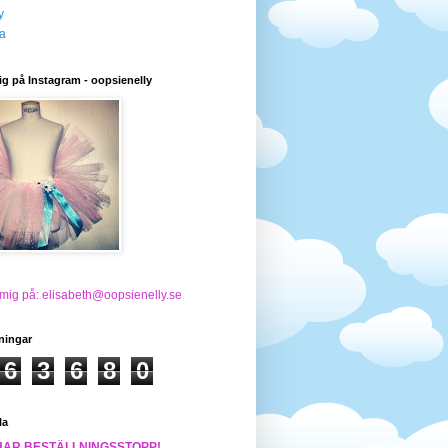
y
a
ig på Instagram - oopsienelly
 mig på: elisabeth@oopsienelly.se
ningar
6
3
6
8
0
la
HAR BESTÄLLNINGSSTOPP!