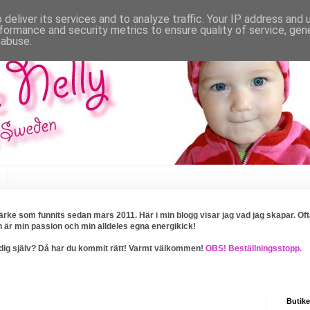
deliver its services and to analyze traffic. Your IP address and
formance and security metrics to ensure quality of service, ge
 abuse.
rke som funnits sedan mars 2011. Här i min blogg visar jag vad jag skapar. Ofta
n är min passion och min alldeles egna energikick!
ller dig själv? Då har du kommit rätt! Varmt välkommen!
OBS! Beställningsstopp.
Butike