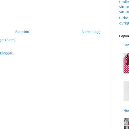
tunik
vimp
vimp
turko
övrig
Startsida
Äldre inlägg
Populä
get (Atom)
I e
Hjo