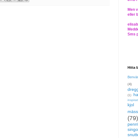
Men vi
eller 
elisa
Medde
Sms 
Hitta 
Benvä
(4)
dregg
ha
(1)
inspira
kjol
mäss
(79)
pennf
singo
snutte