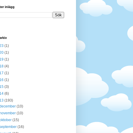
ter inlägg
arkiv
23
(1)
20
(1)
19
(1)
18
(4)
17
(1)
16
(1)
15
(3)
14
(6)
13
(193)
december
(10)
november
(10)
oktober
(15)
september
(16)