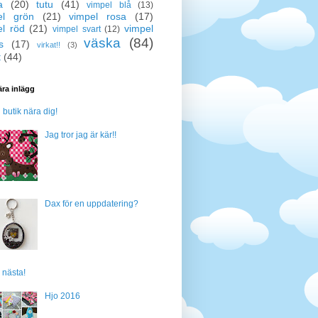
a
(20)
tutu
(41)
vimpel blå
(13)
el grön
(21)
vimpel rosa
(17)
el röd
(21)
vimpel
vimpel svart
(12)
väska
(84)
s
(17)
virkat!!
(3)
t
(44)
ra inlägg
n butik nära dig!
Jag tror jag är kär!!
Dax för en uppdatering?
 nästa!
Hjo 2016