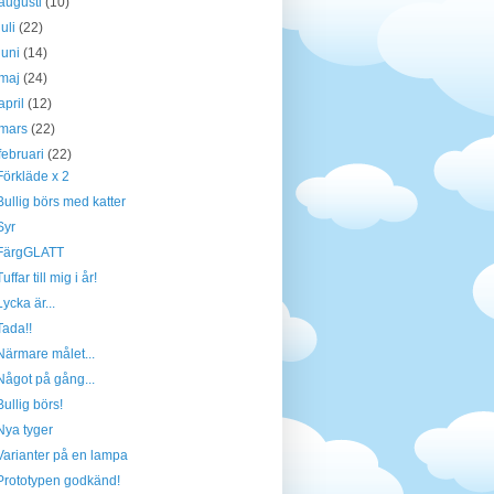
augusti
(10)
juli
(22)
juni
(14)
maj
(24)
april
(12)
mars
(22)
februari
(22)
Förkläde x 2
Bullig börs med katter
Syr
FärgGLATT
Tuffar till mig i år!
Lycka är...
Tada!!
Närmare målet...
Något på gång...
Bullig börs!
Nya tyger
Varianter på en lampa
Prototypen godkänd!