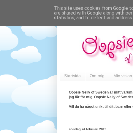
This site uses cookies from Google to 
are shared with Google along with per
statistics, and to detect and address
Startsida
Om mig
Min vision
Oopsie Nelly of Sweden är mitt varumä
jag får för mig. Oopsie Nelly of Swede
Vill du ha något unikt till ditt barn e
söndag 24 februari 2013