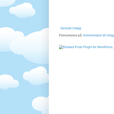
Senaste inlägg
Prenumerera på:
Kommentarer till inläg