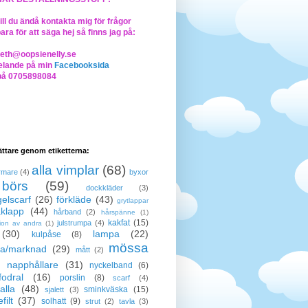
ll du ändå kontakta mig för frågor
bara för att säga hej så finns jag på:
beth@oopsienelly.se
lande på min
Facebooksida
på 0705898084
lättare genom etiketterna:
alla vimplar
(68)
rmare
(4)
byxor
börs
(59)
dockkläder
(3)
elscarf
(26)
förkläde
(43)
grytlappar
klapp
(44)
hårband
(2)
hårspänne
(1)
kakfat
(15)
julstrumpa
(4)
tion av andra
(1)
(30)
lampa
(22)
kulpåse
(8)
mössa
a/marknad
(29)
mått
(2)
napphållare
(31)
nyckelband
(6)
odral
(16)
porslin
(8)
scarf
(4)
alla
(48)
sminkväska
(15)
sjalett
(3)
filt
(37)
solhatt
(9)
strut
(2)
tavla
(3)