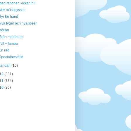
Inspirationen kickar in!!
Mer mösspyssel
Syr för hand
Nya tyger och nya idéer
Börsar
Grön med hund
Tyll + lampa
En rad
Specialbeställd
januari
(16)
12
(331)
11
(334)
10
(96)