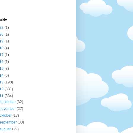
arkiv
23
(1)
20
(1)
19
(1)
18
(4)
17
(1)
16
(1)
15
(3)
14
(6)
13
(193)
12
(331)
11
(334)
december
(32)
november
(27)
oktober
(17)
september
(33)
augusti
(29)