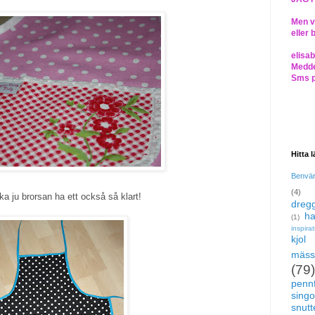
Men vi
eller 
elisa
Medde
Sms 
Hitta 
Benvä
(4)
ka ju brorsan ha ett också så klart!
dregg
ha
(1)
inspira
kjol
mäss
(79)
pennf
singo
snutte