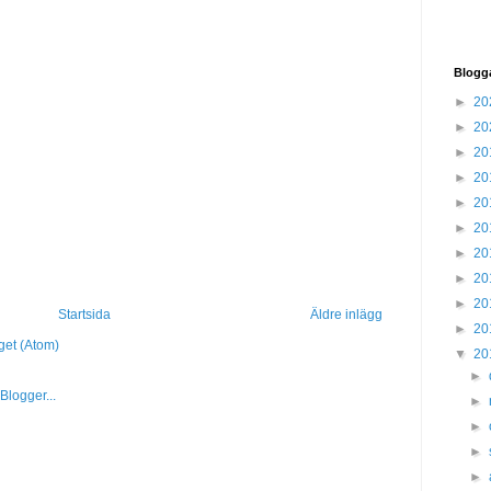
Blogg
►
20
►
20
►
20
►
20
►
20
►
20
►
20
►
20
►
20
Startsida
Äldre inlägg
►
20
get (Atom)
▼
20
►
►
►
►
►