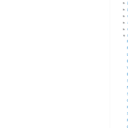
►
►
►
►
►
▼