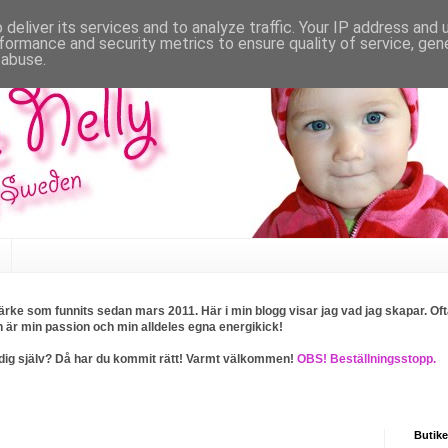
deliver its services and to analyze traffic. Your IP address and
formance and security metrics to ensure quality of service, ge
 abuse.
rke som funnits sedan mars 2011. Här i min blogg visar jag vad jag skapar. Ofta
n är min passion och min alldeles egna energikick!
ller dig själv? Då har du kommit rätt! Varmt välkommen!
OBS! Beställningsstopp.
Butike