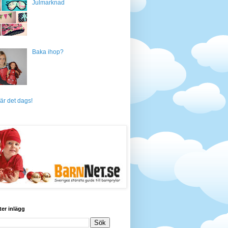
Julmarknad
Baka ihop?
är det dags!
ter inlägg