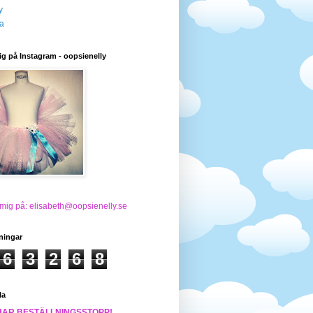
y
a
ig på Instagram - oopsienelly
 mig på: elisabeth@oopsienelly.se
ningar
6
3
2
6
8
la
HAR BESTÄLLNINGSSTOPP!