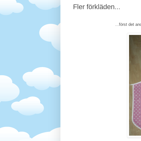
Fler förkläden...
...först det a