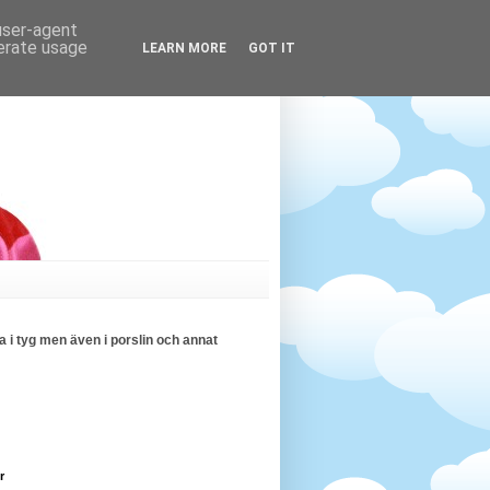
 user-agent
nerate usage
LEARN MORE
GOT IT
 i tyg men även i porslin och annat
r