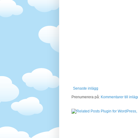
Senaste inlägg
Prenumerera på:
Kommentarer till inläg