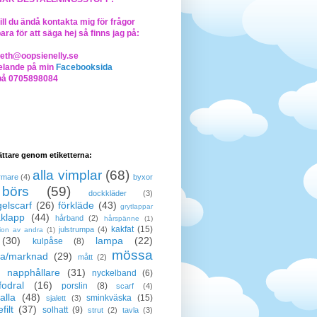
ll du ändå kontakta mig för frågor
bara för att säga hej så finns jag på:
beth@oopsienelly.se
lande på min
Facebooksida
på 0705898084
lättare genom etiketterna:
alla vimplar
(68)
rmare
(4)
byxor
börs
(59)
dockkläder
(3)
elscarf
(26)
förkläde
(43)
grytlappar
klapp
(44)
hårband
(2)
hårspänne
(1)
kakfat
(15)
julstrumpa
(4)
tion av andra
(1)
(30)
lampa
(22)
kulpåse
(8)
mössa
a/marknad
(29)
mått
(2)
napphållare
(31)
nyckelband
(6)
odral
(16)
porslin
(8)
scarf
(4)
alla
(48)
sminkväska
(15)
sjalett
(3)
filt
(37)
solhatt
(9)
strut
(2)
tavla
(3)