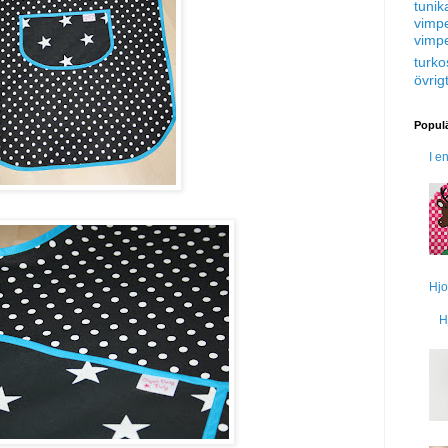
tunik
vimp
vimp
turko
övrig
Populä
I e
Hjo
H