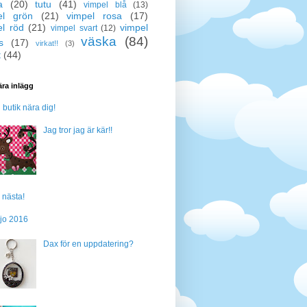
a
(20)
tutu
(41)
vimpel blå
(13)
el grön
(21)
vimpel rosa
(17)
el röd
(21)
vimpel
vimpel svart
(12)
väska
(84)
s
(17)
virkat!!
(3)
t
(44)
ra inlägg
n butik nära dig!
Jag tror jag är kär!!
 nästa!
jo 2016
Dax för en uppdatering?