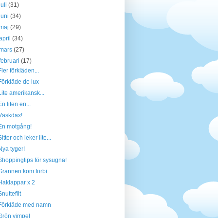
juli
(31)
juni
(34)
maj
(29)
april
(34)
mars
(27)
februari
(17)
Fler förkläden...
Förkläde de lux
Lite amerikansk...
En liten en...
Väskdax!
En motgång!
Sitter och leker lite...
Nya tyger!
Shoppingtips för sysugna!
Grannen kom förbi...
Haklappar x 2
Snuttefilt
Förkläde med namn
Grön vimpel