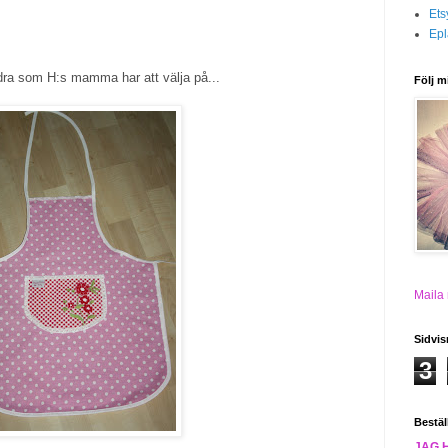
Ets
Epl
ndra som H:s mamma har att välja på...
Följ m
Maila
Sidvis
3
Bestäl
JAG 