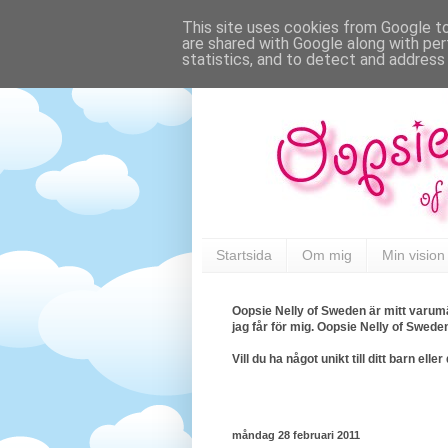
This site uses cookies from Google to 
are shared with Google along with per
statistics, and to detect and address
Startsida
Om mig
Min vision
Oopsie Nelly of Sweden är mitt varumä
jag får för mig. Oopsie Nelly of Swede
Vill du ha något unikt till ditt barn e
måndag 28 februari 2011