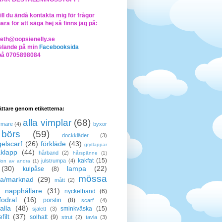
ll du ändå kontakta mig för frågor
bara för att säga hej så finns jag på:
beth@oopsienelly.se
lande på min
Facebooksida
på 0705898084
lättare genom etiketterna:
alla vimplar
(68)
rmare
(4)
byxor
börs
(59)
dockkläder
(3)
elscarf
(26)
förkläde
(43)
grytlappar
klapp
(44)
hårband
(2)
hårspänne
(1)
kakfat
(15)
julstrumpa
(4)
tion av andra
(1)
(30)
lampa
(22)
kulpåse
(8)
mössa
a/marknad
(29)
mått
(2)
napphållare
(31)
nyckelband
(6)
odral
(16)
porslin
(8)
scarf
(4)
alla
(48)
sminkväska
(15)
sjalett
(3)
filt
(37)
solhatt
(9)
strut
(2)
tavla
(3)