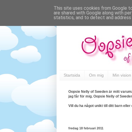
This site uses cookies from Google to 
are shared with Google along with per
statistics, and to detect and address
Startsida
Om mig
Min vision
Oopsie Nelly of Sweden är mitt varumä
jag får för mig. Oopsie Nelly of Swede
Vill du ha något unikt till ditt barn e
fredag 18 februari 2011