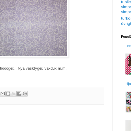
tunik
vimp
vimp
turko
övrig
Populä
I e
ll höööger... Nya väsktyger, vaxduk m.m.
Hjo