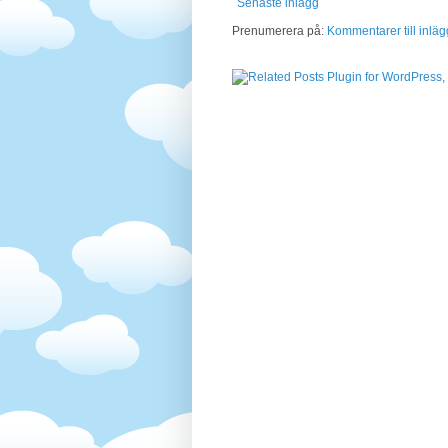
Senaste inlägg
Prenumerera på:
Kommentarer till inläg