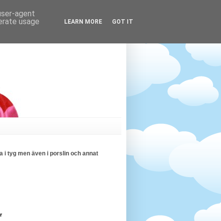
 user-agent
nerate usage
LEARN MORE
GOT IT
 i tyg men även i porslin och annat
r