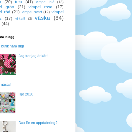
a
(20)
tutu
(41)
vimpel blå
(13)
el grön
(21)
vimpel rosa
(17)
el röd
(21)
vimpel
vimpel svart
(12)
väska
(84)
s
(17)
virkat!!
(3)
t
(44)
ra inlägg
n butik nära dig!
Jag tror jag är kär!!
 nästa!
Hjo 2016
Dax för en uppdatering?