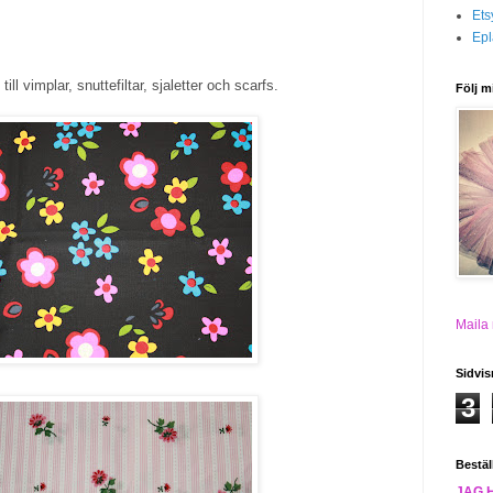
Ets
Epl
till vimplar, snuttefiltar, sjaletter och scarfs.
Följ m
Maila
Sidvis
3
Bestäl
JAG 