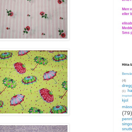
Men vi
eller 
elisa
Medde
Sms 
Hitta 
Benvä
(4)
dregg
ha
(1)
inspira
kjol
mäss
(79)
pennf
singo
snutte