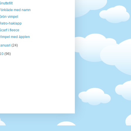
Snuttefilt
Förkläde med namn
Grön vimpel
Retro-haklapp
Scarf i fleece
Vimpel med äpplen
januari
(24)
10
(96)