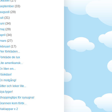
oktober
(17)
september
(33)
augusti
(29)
juli
(31)
juni
(34)
maj
(29)
april
(34)
mars
(27)
februari
(17)
Fler förkläden...
Förkläde de lux
Lite amerikansk...
En liten en...
Väskdax!
En motgång!
Sitter och leker lite...
Nya tyger!
Shoppingtips för sysugna!
Grannen kom förbi...
Haklappar x 2