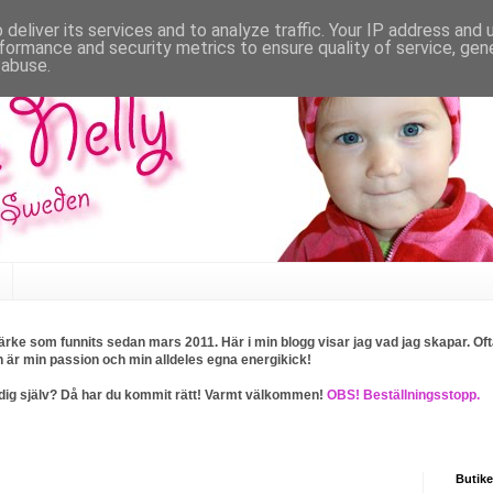
deliver its services and to analyze traffic. Your IP address and
formance and security metrics to ensure quality of service, ge
 abuse.
rke som funnits sedan mars 2011. Här i min blogg visar jag vad jag skapar. Ofta
n är min passion och min alldeles egna energikick!
ller dig själv? Då har du kommit rätt! Varmt välkommen!
OBS! Beställningsstopp.
Butike