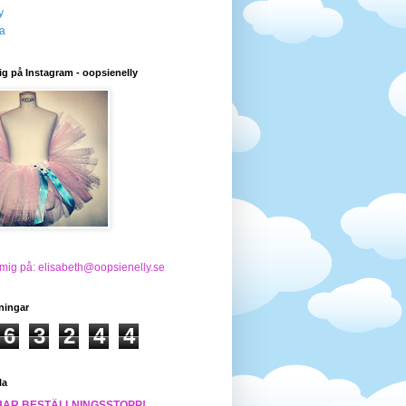
y
a
ig på Instagram - oopsienelly
 mig på: elisabeth@oopsienelly.se
ningar
6
3
2
4
4
la
HAR BESTÄLLNINGSSTOPP!