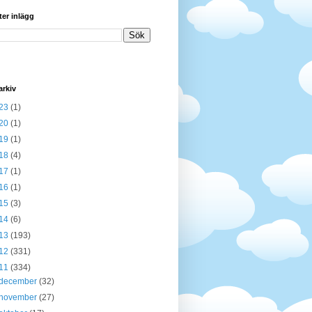
ter inlägg
arkiv
23
(1)
20
(1)
19
(1)
18
(4)
17
(1)
16
(1)
15
(3)
14
(6)
13
(193)
12
(331)
11
(334)
december
(32)
november
(27)