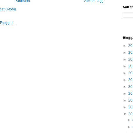
Startsida
Äldre inlägg
Sök ef
get (Atom)
Blogg
►
20
►
20
►
20
►
20
►
20
►
20
►
20
►
20
►
20
►
20
▼
20
►
►