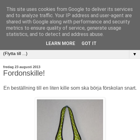
This site uses cookies from Google to deliver its services
and to analyze traffic. Your IP address and user-agent are
shared with Google along with performance and security
metrics to ensure quality of service, generate usage
statistics, and to detect and address abuse.
LEARN MORE
GOT IT
▼
fredag 23 augusti 2013
Fordonskille!
En beställning till en liten kille som ska börja förskolan snart.