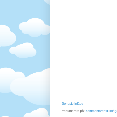
Senaste inlägg
Prenumerera på:
Kommentarer till inläg