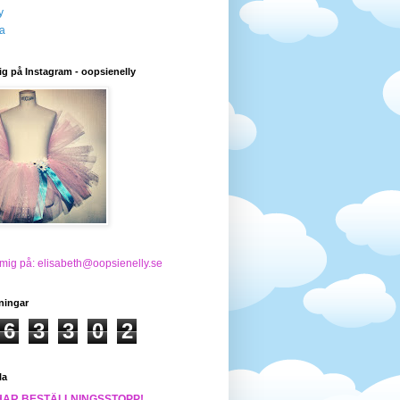
y
a
ig på Instagram - oopsienelly
 mig på: elisabeth@oopsienelly.se
ningar
6
3
3
0
2
la
HAR BESTÄLLNINGSSTOPP!