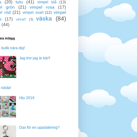
a
(20)
tutu
(41)
vimpel blå
(13)
el grön
(21)
vimpel rosa
(17)
el röd
(21)
vimpel
vimpel svart
(12)
väska
(84)
s
(17)
virkat!!
(3)
t
(44)
ra inlägg
n butik nära dig!
Jag tror jag är kär!!
 nästa!
Hjo 2016
Dax för en uppdatering?