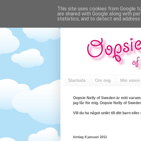
This site uses cookies from Google to 
are shared with Google along with per
statistics, and to detect and address
Startsida
Om mig
Min vision
Oopsie Nelly of Sweden är mitt varumä
jag får för mig. Oopsie Nelly of Swede
Vill du ha något unikt till ditt barn e
lördag 8 januari 2011