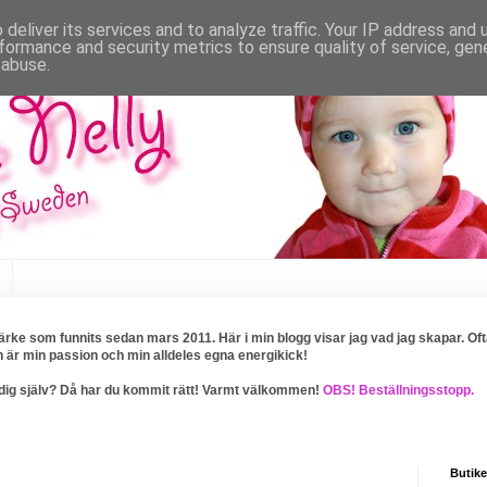
deliver its services and to analyze traffic. Your IP address and
formance and security metrics to ensure quality of service, ge
 abuse.
rke som funnits sedan mars 2011. Här i min blogg visar jag vad jag skapar. Ofta
n är min passion och min alldeles egna energikick!
ller dig själv? Då har du kommit rätt! Varmt välkommen!
OBS! Beställningsstopp.
Butike