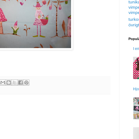
tunik
vimp
vimp
turko
övrig
Populä
I e
Hjo