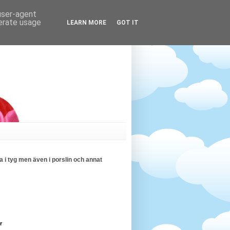
 user-agent
nerate usage
LEARN MORE
GOT IT
 i tyg men även i porslin och annat
r