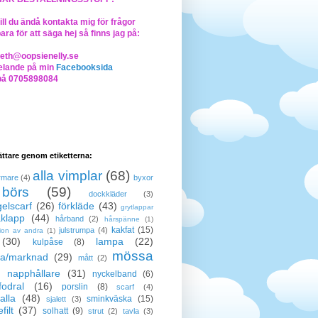
ll du ändå kontakta mig för frågor
bara för att säga hej så finns jag på:
beth@oopsienelly.se
lande på min
Facebooksida
på 0705898084
lättare genom etiketterna:
alla vimplar
(68)
rmare
(4)
byxor
börs
(59)
dockkläder
(3)
elscarf
(26)
förkläde
(43)
grytlappar
klapp
(44)
hårband
(2)
hårspänne
(1)
kakfat
(15)
julstrumpa
(4)
tion av andra
(1)
(30)
lampa
(22)
kulpåse
(8)
mössa
a/marknad
(29)
mått
(2)
napphållare
(31)
nyckelband
(6)
odral
(16)
porslin
(8)
scarf
(4)
alla
(48)
sminkväska
(15)
sjalett
(3)
filt
(37)
solhatt
(9)
strut
(2)
tavla
(3)