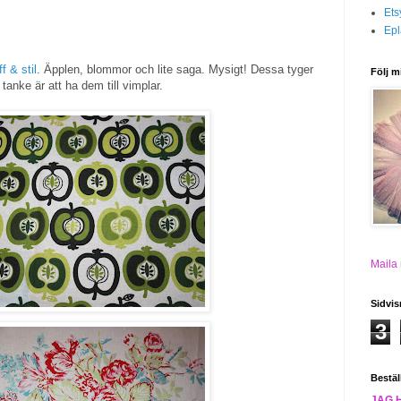
Ets
Epl
f & stil
. Äpplen, blommor och lite saga. Mysigt! Dessa tyger
Följ m
tanke är att ha dem till vimplar.
Maila
Sidvis
3
Bestäl
JAG 