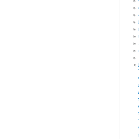
►
►
►
►
►
►
►
►
►
▼