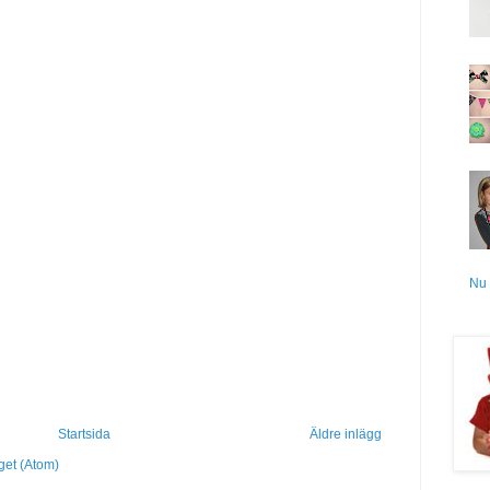
Nu 
Startsida
Äldre inlägg
get (Atom)