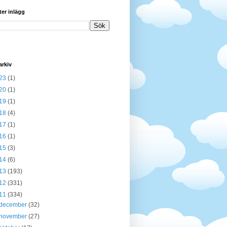
ter inlägg
arkiv
23
(1)
20
(1)
19
(1)
18
(4)
17
(1)
16
(1)
15
(3)
14
(6)
13
(193)
12
(331)
11
(334)
december
(32)
november
(27)