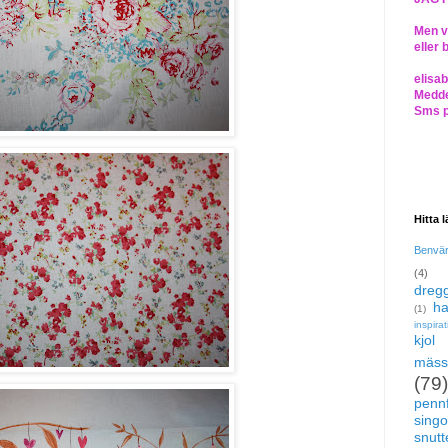
Men vi
eller 
elisa
Medde
Sms 
Hitta 
Benvä
(4)
dregg
ha
(1)
inspira
kjol
mäss
(79)
pennf
singo
snutte