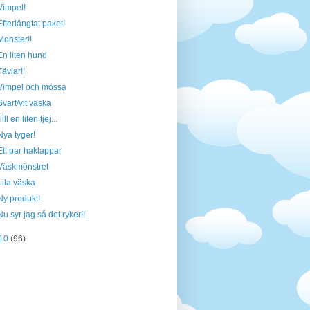
Vimpel!
Efterlängtat paket!
Monster!!
En liten hund
Tävlar!!
Vimpel och mössa
Svart/vit väska
Till en liten tjej...
Nya tyger!
Ett par haklappar
Väskmönstret
Lila väska
Ny produkt!
Nu syr jag så det ryker!!
10
(96)