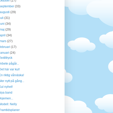
oktober
(17)
september
(33)
augusti
(29)
juli
(31)
juni
(34)
maj
(29)
april
(34)
mars
(27)
februari
(17)
januari
(24)
Textiltryck
Arbete pågår...
Det här var kul!
En riktig vårväska!
Mer nytt på gång...
Kul nyhet!
Nya band
Jojemen...
Modell: Nelly
Framtidsplaner