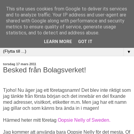
This site uses cookies from Google to deliver its services
and to analyze traffic. Your IP address and user-agent are
shared with Google along with performance and security
metrics to ensure quality of service, generate usage
statistics, and to detect and address abuse.
LEARN MORE
GOT IT
▼
torsdag 17 mars 2011
Besked från Bolagsverket!
Tjoho! Nu äger jag ett företagsnamn! Det blev inte riktigt som
jag tänkte från första början och det innebär en del fixande
med adresser, visitkort, etiketter m.m. Men jag har ett namn
jag gillar och som känns bra ända in i magen!
Härmed heter mitt företag
Oopsie Nelly of Sweden.
Jag kommer att använda bara Oopsie Nelly för det mesta. Of