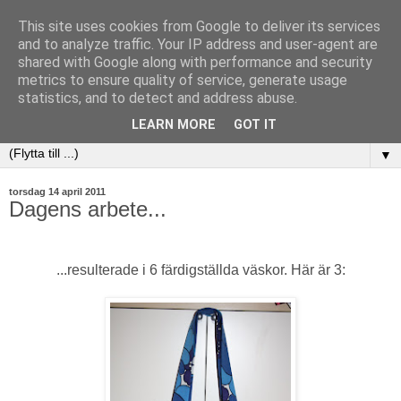
This site uses cookies from Google to deliver its services
and to analyze traffic. Your IP address and user-agent are
shared with Google along with performance and security
metrics to ensure quality of service, generate usage
statistics, and to detect and address abuse.
LEARN MORE
GOT IT
▼
torsdag 14 april 2011
Dagens arbete...
...resulterade i 6 färdigställda väskor. Här är 3: