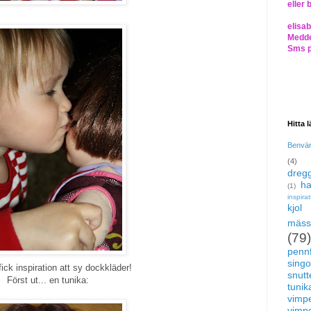
eller 
elisa
Medde
Sms 
Hitta 
Benvä
(4)
dregg
ha
(1)
inspira
kjol
mäss
(79)
pennf
singo
ick inspiration att sy dockkläder!
snutte
Först ut... en tunika:
tunik
vimp
vimp