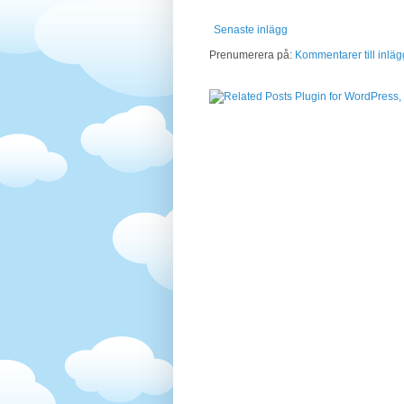
Senaste inlägg
Prenumerera på:
Kommentarer till inläg