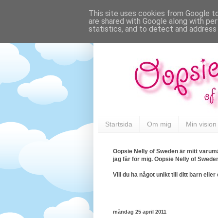
This site uses cookies from Google to 
are shared with Google along with per
statistics, and to detect and address
Startsida
Om mig
Min vision
Oopsie Nelly of Sweden är mitt varumä
jag får för mig. Oopsie Nelly of Swede
Vill du ha något unikt till ditt barn e
måndag 25 april 2011