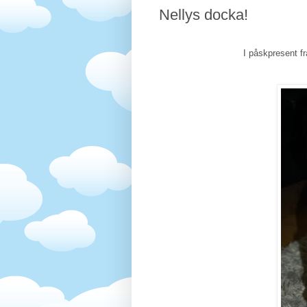
Nellys docka!
I påskpresent fr