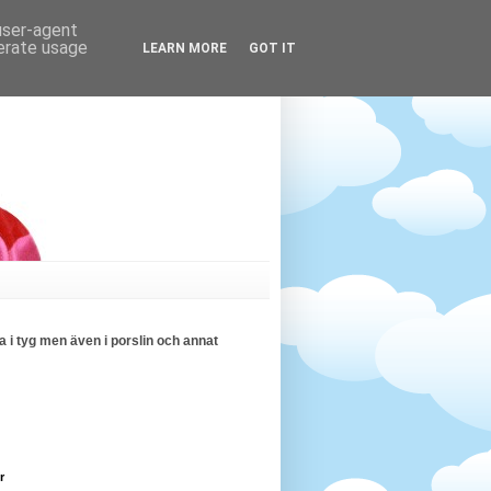
 user-agent
nerate usage
LEARN MORE
GOT IT
 i tyg men även i porslin och annat
r