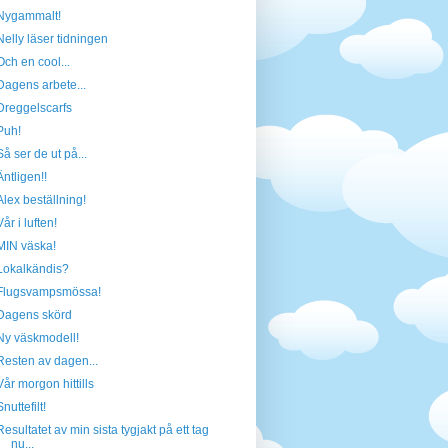
Nygammalt!
Nelly läser tidningen
Och en cool...
Dagens arbete...
Dreggelscarfs
Puh!
Så ser de ut på...
Äntligen!!
Alex beställning!
Vår i luften!
MIN väska!
Lokalkändis?
Flugsvampsmössa!
Dagens skörd
Ny väskmodell!
Resten av dagen...
Vår morgon hittills
Snuttefilt!
Resultatet av min sista tygjakt på ett tag
nu...