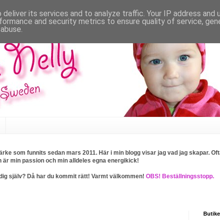
deliver its services and to analyze traffic. Your IP address and
formance and security metrics to ensure quality of service, ge
 abuse.
rke som funnits sedan mars 2011. Här i min blogg visar jag vad jag skapar. Ofta
n är min passion och min alldeles egna energikick!
ller dig själv? Då har du kommit rätt! Varmt välkommen!
OBS! Beställningsstopp.
Butike