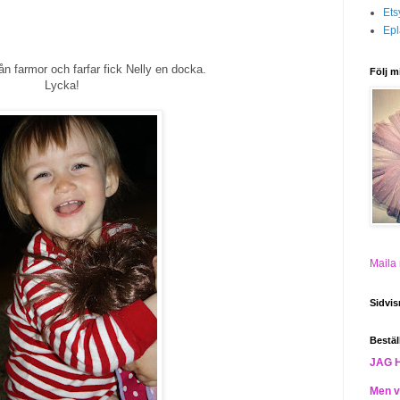
Ets
Epl
ån farmor och farfar fick Nelly en docka.
Följ m
Lycka!
Maila
Sidvis
Bestäl
JAG 
Men vi