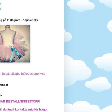
y
a
ig på Instagram - oopsienelly
 mig på: elisabeth@oopsienelly.se
ningar
la
HAR BESTÄLLNINGSSTOPP!
ll du ändå kontakta mig för frågor