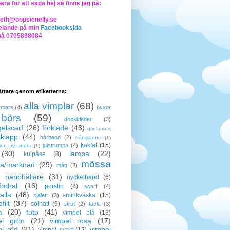
bara för att säga hej så finns jag på:
beth@oopsienelly.se
lande på min
Facebooksida
på 0705898084
lättare genom etiketterna:
alla vimplar
(68)
rmare
(4)
byxor
börs
(59)
dockkläder
(3)
elscarf
(26)
förkläde
(43)
grytlappar
klapp
(44)
hårband
(2)
hårspänne
(1)
kakfat
(15)
julstrumpa
(4)
tion av andra
(1)
(30)
lampa
(22)
kulpåse
(8)
mössa
a/marknad
(29)
mått
(2)
napphållare
(31)
nyckelband
(6)
odral
(16)
porslin
(8)
scarf
(4)
alla
(48)
sminkväska
(15)
sjalett
(3)
filt
(37)
solhatt
(9)
strut
(2)
tavla
(3)
a
(20)
tutu
(41)
vimpel blå
(13)
el grön
(21)
vimpel rosa
(17)
el röd
(21)
vimpel
vimpel svart
(12)