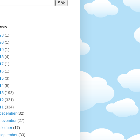
arkiv
23
(1)
20
(1)
19
(1)
18
(4)
17
(1)
16
(1)
15
(3)
14
(6)
13
(193)
12
(331)
11
(334)
december
(32)
november
(27)
oktober
(17)
september
(33)