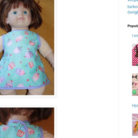
turko
övrig
Populä
I e
Hjo