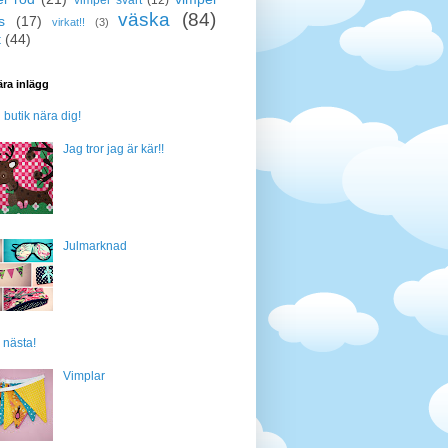
väska
(84)
s
(17)
virkat!!
(3)
t
(44)
ra inlägg
n butik nära dig!
Jag tror jag är kär!!
Julmarknad
 nästa!
Vimplar