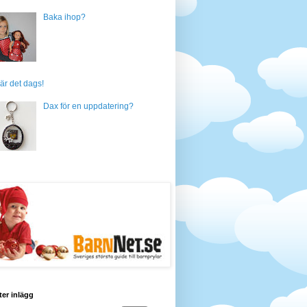
Baka ihop?
är det dags!
Dax för en uppdatering?
ter inlägg