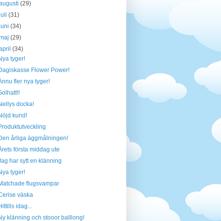
augusti
(29)
juli
(31)
juni
(34)
maj
(29)
april
(34)
Nya tyger!
Dagiskasse Flower Power!
Ännu fler nya tyger!
Solhatt!!
Nellys docka!
Nöjd kund!
Produktutveckling
Den årliga äggmålningen!
Årets första middag ute
Jag har sytt en klänning
Nya tyger!
Matchade flugsvampar
Cerise väska
Hittills idag...
Ny klänning och stooor balllong!