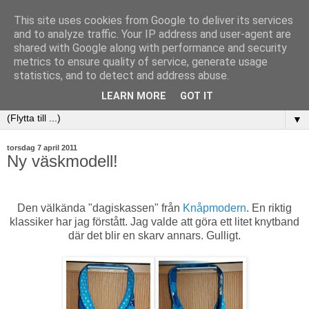
This site uses cookies from Google to deliver its services
and to analyze traffic. Your IP address and user-agent are
shared with Google along with performance and security
metrics to ensure quality of service, generate usage
statistics, and to detect and address abuse.
LEARN MORE
GOT IT
▼
torsdag 7 april 2011
Ny väskmodell!
Den välkända "dagiskassen" från
Knåpmodern
. En riktig
klassiker har jag förstått. Jag valde att göra ett litet knytband
där det blir en skarv annars. Gulligt.