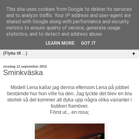
This site uses cookies from Google to deliver its services
and to analyze traffic. Your IP address and user-agent are
shared with Google along with performance and security
metrics to ensure quality of service, generate usage
statistics, and to detect and address abuse.
LEARN MORE
GOT IT
▼
onsdag 12 september 2012
Sminkväska
Modell Lena kallar jag denna eftersom Lena på jobbet
bestämde hur hon ville ha den. Jag tyckte det blev en bra
storlek så det kommer att dyka upp några olika varianter i
butiken framöver.
Först ut... en rosa;