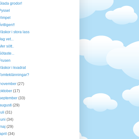
Glada grodor!
Pyssel
Vimpel
Äntligen!!
Väskor i stora lass
Jag vet...
Mer sött..
Sötaste...
Frusen
Väskor i kvadrat
Tomteklänningar?
november
(27)
oktober
(17)
september
(33)
augusti
(29)
juli
(31)
juni
(34)
maj
(29)
april
(34)