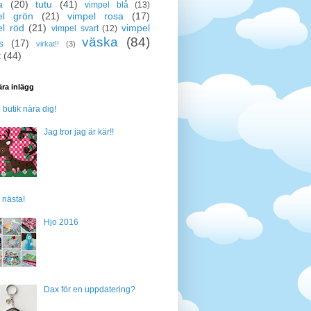
a
(20)
tutu
(41)
vimpel blå
(13)
el grön
(21)
vimpel rosa
(17)
el röd
(21)
vimpel
vimpel svart
(12)
väska
(84)
s
(17)
virkat!!
(3)
t
(44)
ra inlägg
n butik nära dig!
Jag tror jag är kär!!
 nästa!
Hjo 2016
Dax för en uppdatering?