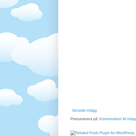
Senaste inlägg
Prenumerera på:
Kommentarer till inläg