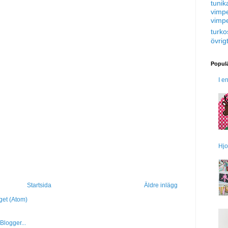
tunik
vimp
vimp
turko
övrig
Populä
I e
Hjo
Startsida
Äldre inlägg
get (Atom)