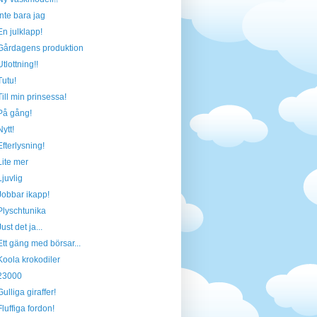
Inte bara jag
En julklapp!
Gårdagens produktion
Utlottning!!
Tutu!
Till min prinsessa!
På gång!
Nytt!
Efterlysning!
Lite mer
Ljuvlig
Jobbar ikapp!
Plyschtunika
Just det ja...
Ett gäng med börsar...
Koola krokodiler
23000
Gulliga giraffer!
Fluffiga fordon!