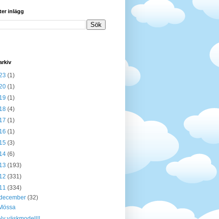
ter inlägg
arkiv
23
(1)
20
(1)
19
(1)
18
(4)
17
(1)
16
(1)
15
(3)
14
(6)
13
(193)
12
(331)
11
(334)
december
(32)
Mössa
Ny väskmodell!!