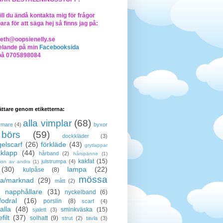
ll du ändå kontakta mig för frågor
bara för att säga hej så finns jag på:
beth@oopsienelly.se
lande på min
Facebooksida
på 0705898084
lättare genom etiketterna:
alla vimplar
(68)
rmare
(4)
byxor
börs
(59)
dockkläder
(3)
elscarf
(26)
förkläde
(43)
grytlappar
klapp
(44)
hårband
(2)
hårspänne
(1)
kakfat
(15)
julstrumpa
(4)
tion av andra
(1)
(30)
lampa
(22)
kulpåse
(8)
mössa
a/marknad
(29)
mått
(2)
napphållare
(31)
nyckelband
(6)
odral
(16)
porslin
(8)
scarf
(4)
alla
(48)
sminkväska
(15)
sjalett
(3)
filt
(37)
solhatt
(9)
strut
(2)
tavla
(3)