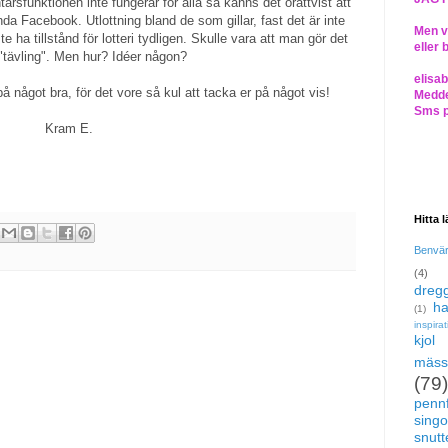
arsfunktionen inte fungerar för alla så känns det orättvist att
a Facebook. Utlottning bland de som gillar, fast det är inte
Men vi
te ha tillstånd för lotteri tydligen. Skulle vara att man gör det
eller 
tävling". Men hur? Idéer någon?
elisa
något bra, för det vore så kul att tacka er på något vis!
Medde
Sms 
Kram E.
Hitta 
Benvä
(4)
dregg
ha
(1)
inspira
kjol
mäss
(79)
pennf
singo
snutte