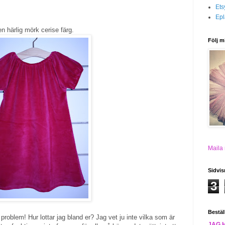
Ets
Epl
en härlig mörk cerise färg.
Följ m
Maila
Sidvis
3
Bestäl
 problem! Hur lottar jag bland er? Jag vet ju inte vilka som är
JAG 