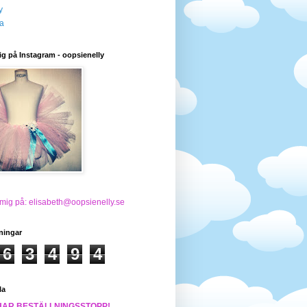
y
a
ig på Instagram - oopsienelly
 mig på: elisabeth@oopsienelly.se
ningar
6
3
4
9
4
la
HAR BESTÄLLNINGSSTOPP!