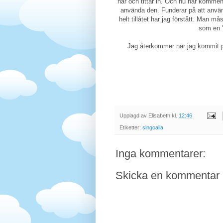
här och tittar in. Och nu när komment
använda den. Funderar på att använd
helt tillåtet har jag förstått. Man mås
som en "
Jag återkommer när jag kommit på 
Upplagd av
Elisabeth
kl.
12:46
Etiketter:
singoalla
Inga kommentarer:
Skicka en kommentar