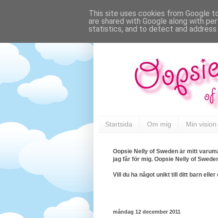
This site uses cookies from Google to 
are shared with Google along with per
statistics, and to detect and address
Startsida
Om mig
Min vision
Oopsie Nelly of Sweden är mitt varumä
jag får för mig. Oopsie Nelly of Swede
Vill du ha något unikt till ditt barn e
måndag 12 december 2011