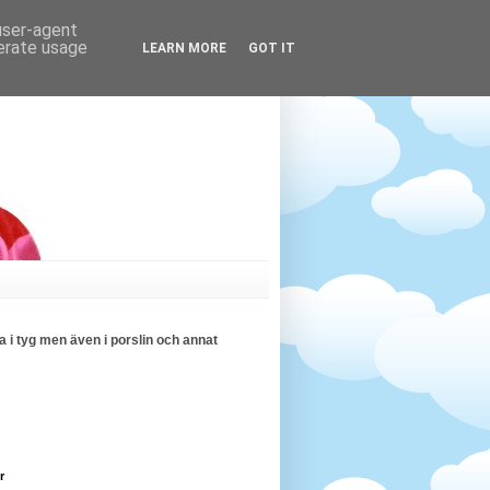
 user-agent
nerate usage
LEARN MORE
GOT IT
 i tyg men även i porslin och annat
r