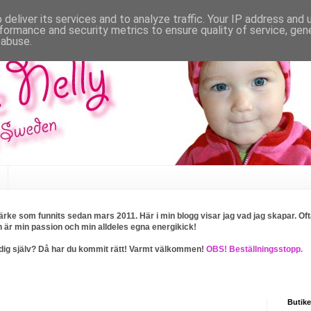
deliver its services and to analyze traffic. Your IP address and
formance and security metrics to ensure quality of service, ge
 abuse.
rke som funnits sedan mars 2011. Här i min blogg visar jag vad jag skapar. Ofta
n är min passion och min alldeles egna energikick!
ller dig själv? Då har du kommit rätt! Varmt välkommen!
OBS! Beställningsstopp.
Butike