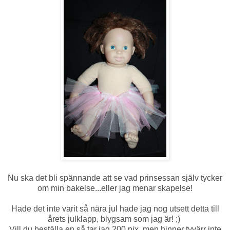
Nu ska det bli spännande att se vad prinsessan själv tycker
om min bakelse...eller jag menar skapelse!
Hade det inte varit så nära jul hade jag nog utsett detta till
årets julklapp, blygsam som jag är! ;)
Vill du beställa en så tar jag 200 pix, men hinner tyvärr inte