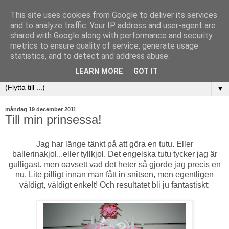
This site uses cookies from Google to deliver its services
and to analyze traffic. Your IP address and user-agent are
shared with Google along with performance and security
metrics to ensure quality of service, generate usage
statistics, and to detect and address abuse.
LEARN MORE
GOT IT
▼
måndag 19 december 2011
Till min prinsessa!
Jag har länge tänkt på att göra en tutu. Eller
ballerinakjol...eller tyllkjol. Det engelska tutu tycker jag är
gulligast. men oavsett vad det heter så gjorde jag precis en
nu. Lite pilligt innan man fått in snitsen, men egentligen
väldigt, väldigt enkelt! Och resultatet bli ju fantastiskt: