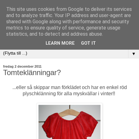
This site uses cookies from Google to deliver its services
and to analyze traffic. Your IP address and user-agent are
shared with Google along with performance and security
metrics to ensure quality of service, generate usage
statistics, and to detect and address abuse.
LEARN MORE
GOT IT
▼
fredag 2 december 2011
Tomteklänningar?
...eller så skippar man förklädet och har en enkel röd
plyschklänning för alla myskvällar i vinter!!