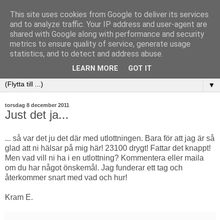
This site uses cookies from Google to deliver its services
and to analyze traffic. Your IP address and user-agent are
shared with Google along with performance and security
metrics to ensure quality of service, generate usage
statistics, and to detect and address abuse.
LEARN MORE
GOT IT
▼
torsdag 8 december 2011
Just det ja...
... så var det ju det där med utlottningen. Bara för att jag är så
glad att ni hälsar på mig här! 23100 drygt! Fattar det knappt!
Men vad vill ni ha i en utlottning? Kommentera eller maila
om du har något önskemål. Jag funderar ett tag och
återkommer snart med vad och hur!
Kram E.