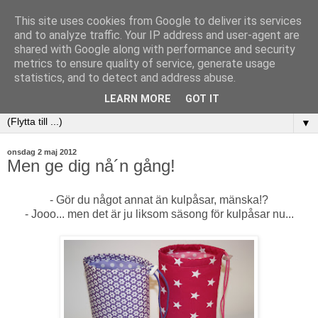
This site uses cookies from Google to deliver its services
and to analyze traffic. Your IP address and user-agent are
shared with Google along with performance and security
metrics to ensure quality of service, generate usage
statistics, and to detect and address abuse.
LEARN MORE
GOT IT
▼
onsdag 2 maj 2012
Men ge dig nå´n gång!
- Gör du något annat än kulpåsar, mänska!?
- Jooo... men det är ju liksom säsong för kulpåsar nu...