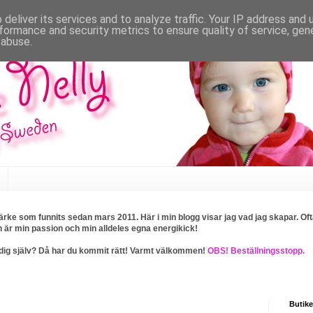
deliver its services and to analyze traffic. Your IP address and
formance and security metrics to ensure quality of service, ge
 abuse.
rke som funnits sedan mars 2011. Här i min blogg visar jag vad jag skapar. Ofta
n är min passion och min alldeles egna energikick!
ller dig själv? Då har du kommit rätt! Varmt välkommen!
OBS! Beställningsstopp.
Butike