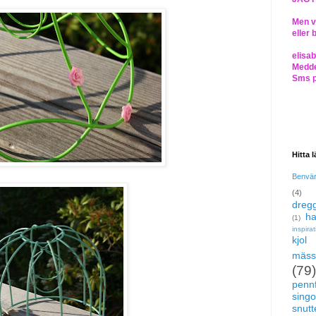
Men vi
eller 
elisa
Medde
Sms 
Hitta 
Benvä
(4)
dregg
ha
(1)
inspira
kjol
mäss
(79)
pennf
singo
snutte