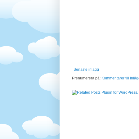
Senaste inlägg
Prenumerera på:
Kommentarer till inläg