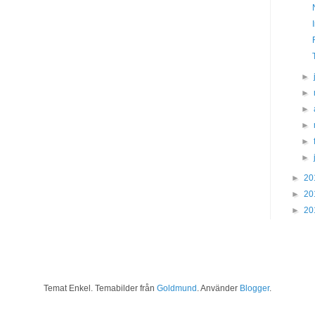
T
►
►
►
►
►
►
►
20
►
20
►
20
Temat Enkel. Temabilder från
Goldmund
. Använder
Blogger
.