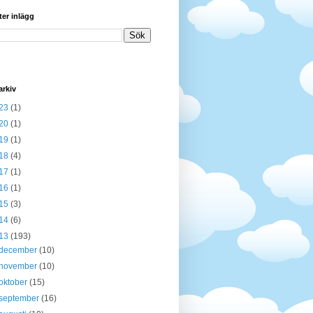
ter inlägg
arkiv
23
(1)
20
(1)
19
(1)
18
(4)
17
(1)
16
(1)
15
(3)
14
(6)
13
(193)
december
(10)
november
(10)
oktober
(15)
september
(16)