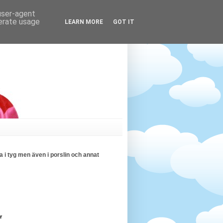
 user-agent
nerate usage
LEARN MORE
GOT IT
 i tyg men även i porslin och annat
r