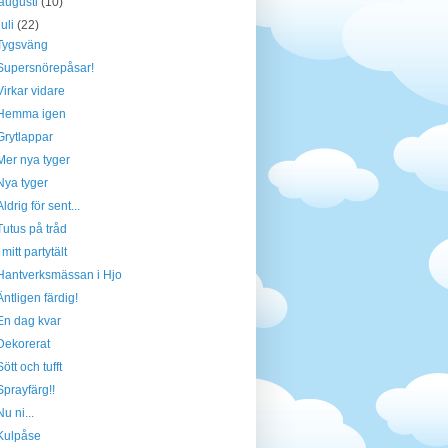
augusti
(10)
juli
(22)
Tygsväng
Supersnörepåsar!
Virkar vidare
Hemma igen
Grytlappar
Mer nya tyger
Nya tyger
Aldrig för sent...
Tutus på tråd
I mitt partytält
Hantverksmässan i Hjo
Äntligen färdig!
En dag kvar
Dekorerat
Sött och tufft
Sprayfärg!!
Nu ni...
Kulpåse