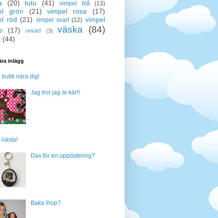
a
(20)
tutu
(41)
vimpel blå
(13)
el grön
(21)
vimpel rosa
(17)
el röd
(21)
vimpel
vimpel svart
(12)
väska
(84)
s
(17)
virkat!!
(3)
t
(44)
ra inlägg
n butik nära dig!
Jag tror jag är kär!!
 nästa!
Dax för en uppdatering?
Baka ihop?