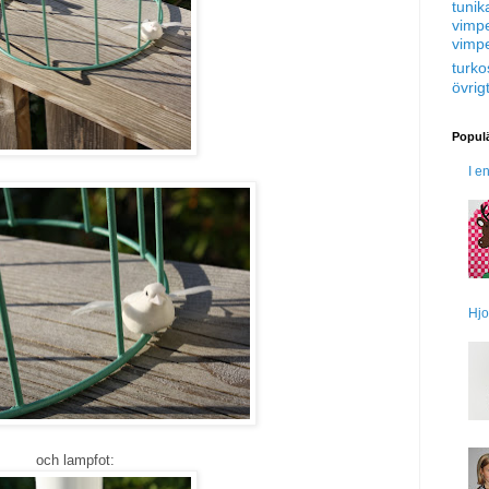
tunik
vimp
vimp
turko
övrig
Populä
I e
Hjo
och lampfot: