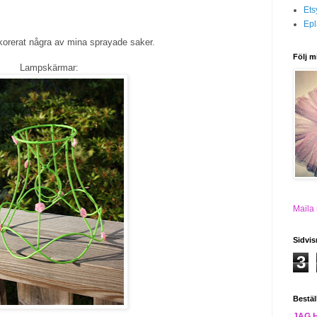
Ets
Epl
korerat några av mina sprayade saker.
Följ m
Lampskärmar:
Maila
Sidvis
3
Bestäl
JAG 