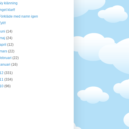
Ny klänning
Inget klart!
Förkläde med namn igen
yll!!
juni
(14)
maj
(24)
april
(12)
mars
(22)
februari
(22)
januari
(16)
12
(331)
11
(334)
10
(96)