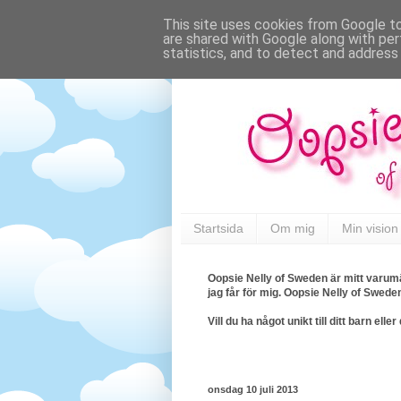
This site uses cookies from Google to 
are shared with Google along with per
statistics, and to detect and address
Startsida
Om mig
Min vision
Oopsie Nelly of Sweden är mitt varumä
jag får för mig. Oopsie Nelly of Swede
Vill du ha något unikt till ditt barn e
onsdag 10 juli 2013