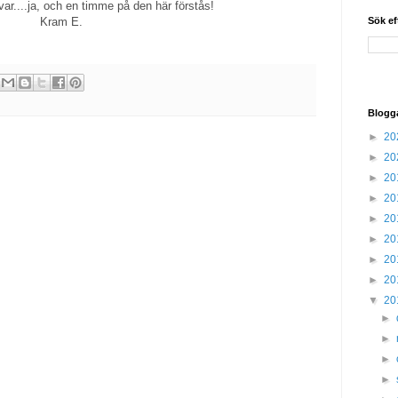
var....ja, och en timme på den här förstås!
Sök ef
Kram E.
Blogg
►
20
►
20
►
20
►
20
►
20
►
20
►
20
►
20
▼
20
►
►
►
►