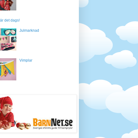
är det dags!
Julmarknad
Vimplar