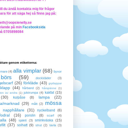
ll du ändå kontakta mig för frågor
bara för att säga hej så finns jag på:
beth@oopsienelly.se
lande på min
Facebooksida
på 0705898084
lättare genom etiketterna:
alla vimplar
(68)
rmare
(4)
byxor
börs
(59)
dockkläder
(3)
elscarf
(26)
förkläde
(43)
grytlappar
klapp
(44)
hårband
(2)
hårspänne
(1)
kakfat
(15)
julstrumpa
(4)
tion av andra
(1)
(30)
lampa
(22)
kulpåse
(8)
mössa
a/marknad
(29)
mått
(2)
napphållare
(31)
nyckelband
(6)
odral
(16)
porslin
(8)
scarf
(4)
alla
(48)
sminkväska
(15)
sjalett
(3)
filt
(37)
solhatt
(9)
strut
(2)
tavla
(3)