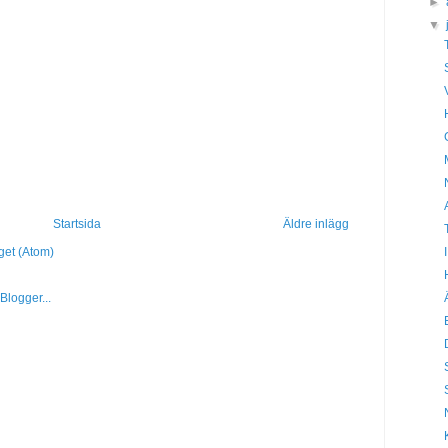
►
▼
Startsida
Äldre inlägg
get (Atom)