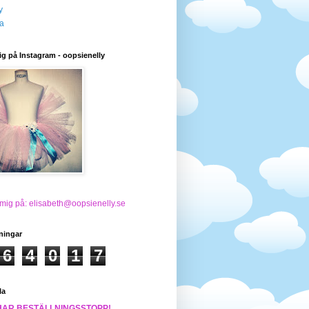
y
a
ig på Instagram - oopsienelly
 mig på: elisabeth@oopsienelly.se
ningar
6
4
0
1
7
la
HAR BESTÄLLNINGSSTOPP!