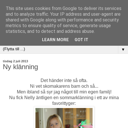
This site uses cookies from Google to deliver its services
and to analyze traffic. Your IP address and user-agent are
shared with Google along with performance and security
metrics to ensure quality of service, generate usage
statistics, and to detect and address abuse.
LEARN MORE
GOT IT
▼
tisdag 2 juli 2013
Ny klänning
Det händer inte så ofta.
Ni vet skomakarens barn och så...
Men ibland så syr jag något till min egen familj!
Nu fick Nelly äntligen en sommarklänning i ett av mina
favorittyger: