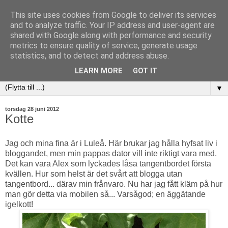
This site uses cookies from Google to deliver its services
and to analyze traffic. Your IP address and user-agent are
shared with Google along with performance and security
metrics to ensure quality of service, generate usage
statistics, and to detect and address abuse.
LEARN MORE
GOT IT
▼
torsdag 28 juni 2012
Kotte
Jag och mina fina är i Luleå. Här brukar jag hålla hyfsat liv i
bloggandet, men min pappas dator vill inte riktigt vara med.
Det kan vara Alex som lyckades låsa tangentbordet första
kvällen. Hur som helst är det svårt att blogga utan
tangentbord... därav min frånvaro. Nu har jag fått kläm på hur
man gör detta via mobilen så... Varsågod; en äggätande
igelkott!