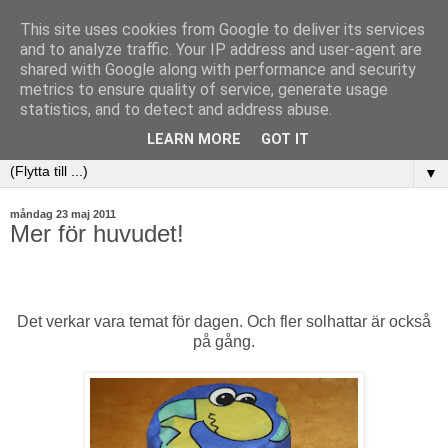
This site uses cookies from Google to deliver its services
and to analyze traffic. Your IP address and user-agent are
shared with Google along with performance and security
metrics to ensure quality of service, generate usage
statistics, and to detect and address abuse.
LEARN MORE
GOT IT
▼
måndag 23 maj 2011
Mer för huvudet!
Det verkar vara temat för dagen. Och fler solhattar är också
på gång.