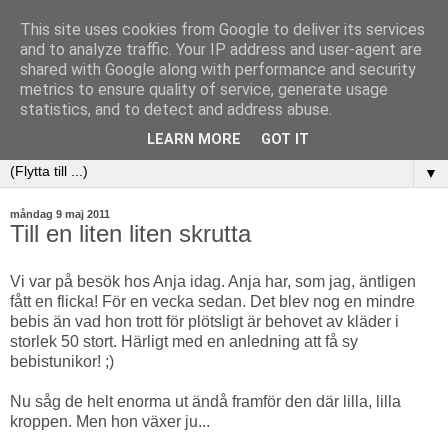
This site uses cookies from Google to deliver its services
and to analyze traffic. Your IP address and user-agent are
shared with Google along with performance and security
metrics to ensure quality of service, generate usage
statistics, and to detect and address abuse.
LEARN MORE
GOT IT
▼
måndag 9 maj 2011
Till en liten liten skrutta
Vi var på besök hos Anja idag. Anja har, som jag, äntligen
fått en flicka! För en vecka sedan. Det blev nog en mindre
bebis än vad hon trott för plötsligt är behovet av kläder i
storlek 50 stort. Härligt med en anledning att få sy
bebistunikor! ;)
Nu såg de helt enorma ut ändå framför den där lilla, lilla
kroppen. Men hon växer ju...