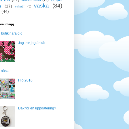
väska
(84)
s
(17)
virkat!!
(3)
t
(44)
ra inlägg
n butik nära dig!
Jag tror jag är kär!!
 nästa!
Hjo 2016
Dax för en uppdatering?