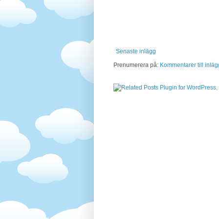
Senaste inlägg
Prenumerera på:
Kommentarer till inläg