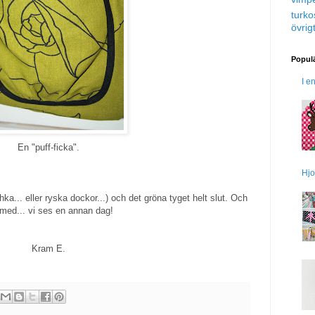
turko
övrig
Populä
I e
En "puff-ficka".
Hjo
a... eller ryska dockor...) och det gröna tyget helt slut. Och
 med... vi ses en annan dag!
Kram E.