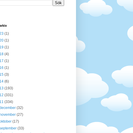
arkiv
23
(1)
20
(1)
19
(1)
18
(4)
17
(1)
16
(1)
15
(3)
14
(6)
13
(193)
12
(331)
11
(334)
december
(32)
november
(27)
oktober
(17)
september
(33)