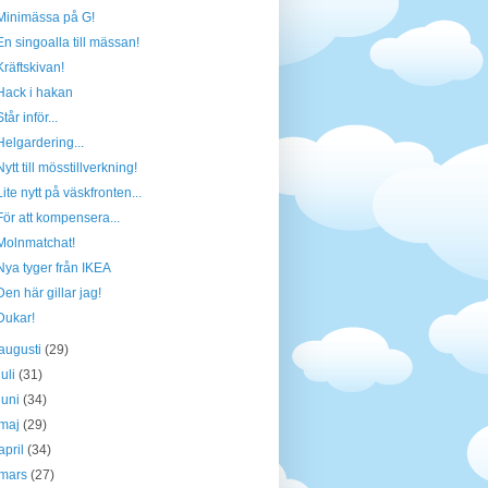
Minimässa på G!
En singoalla till mässan!
Kräftskivan!
Hack i hakan
Står inför...
Helgardering...
Nytt till mösstillverkning!
Lite nytt på väskfronten...
För att kompensera...
Molnmatchat!
Nya tyger från IKEA
Den här gillar jag!
Dukar!
augusti
(29)
juli
(31)
juni
(34)
maj
(29)
april
(34)
mars
(27)