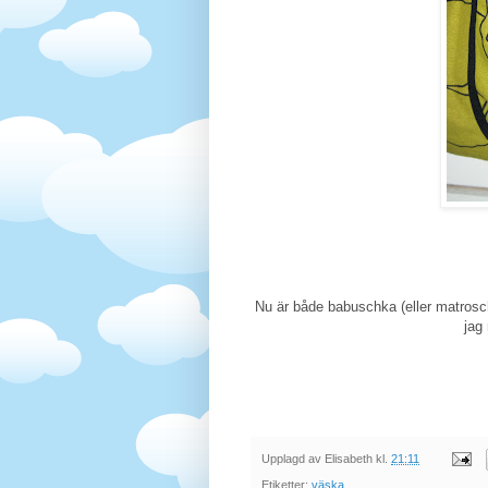
Nu är både babuschka (eller matroschk
jag
Upplagd av
Elisabeth
kl.
21:11
Etiketter:
väska