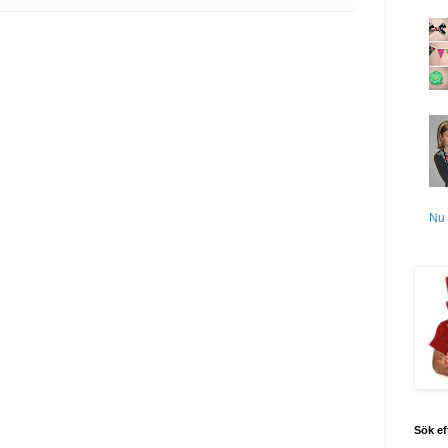
Nu 
Sök ef