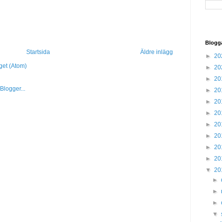
Blogg
Startsida
Äldre inlägg
►
20
get (Atom)
►
20
►
20
►
20
►
20
►
20
►
20
►
20
►
20
►
20
▼
20
►
►
►
▼