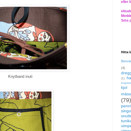
eller 
elisa
Medde
Sms 
Hitta 
Benvä
(4)
dregg
Knytband inuti
ha
(1)
inspira
kjol
mäss
(79)
pennf
singo
snutte
tunik
vimp
vimp