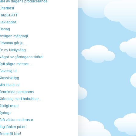
Mer av dagens producerande
Cherries!
FärgGLATT
Haklappar
Tisdag
Äntligen måndag!
Drömma går ju...
En ny Nellysång
Något av gårdagens skörd.
Sytt några mössor...
Gav mig ut...
Klassiskt tyg
Min lilla bus!
Scarf med pom poms
Klänning med bobubbar...
Riktigt retro!
Sydag!
Grå väska med rosor
Jag tänker på er!
Snuttefilt klar!