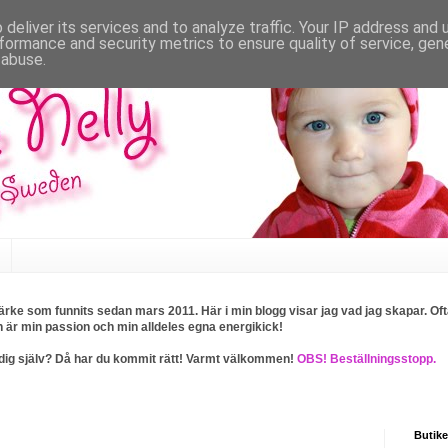
deliver its services and to analyze traffic. Your IP address and
formance and security metrics to ensure quality of service, ge
 abuse.
rke som funnits sedan mars 2011. Här i min blogg visar jag vad jag skapar. Ofta
n är min passion och min alldeles egna energikick!
ller dig själv? Då har du kommit rätt! Varmt välkommen!
OBS! Beställningsstopp.
Butike