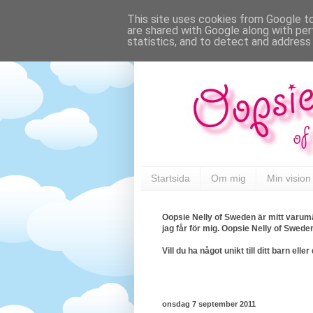
This site uses cookies from Google to 
are shared with Google along with per
statistics, and to detect and address
Startsida
Om mig
Min vision
Oopsie Nelly of Sweden är mitt varumä
jag får för mig. Oopsie Nelly of Swede
Vill du ha något unikt till ditt barn e
onsdag 7 september 2011