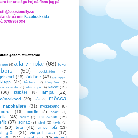
bara för att säga hej så finns jag på:
beth@oopsienelly.se
lande på min
Facebooksida
på 0705898084
lättare genom etiketterna:
alla vimplar
(68)
rmare
(4)
byxor
börs
(59)
dockkläder
(3)
elscarf
(26)
förkläde
(43)
grytlappar
klapp
(44)
hårband
(2)
hårspänne
(1)
kakfat
(15)
julstrumpa
(4)
tion av andra
(1)
(30)
lampa
(22)
kulpåse
(8)
mössa
a/marknad
(29)
mått
(2)
napphållare
(31)
nyckelband
(6)
odral
(16)
porslin
(8)
scarf
(4)
alla
(48)
sminkväska
(15)
sjalett
(3)
filt
(37)
solhatt
(9)
strut
(2)
tavla
(3)
a
(20)
tutu
(41)
vimpel blå
(13)
el grön
(21)
vimpel rosa
(17)
el röd
(21)
vimpel
vimpel svart
(12)