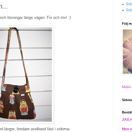
Ets
...
Epl
och lösningar längs vägen. Fix och trix! :)
Följ m
Maila
Sidvis
Bestäl
JAG 
längre, bredare axelband fäst i sidorna.
Men vi