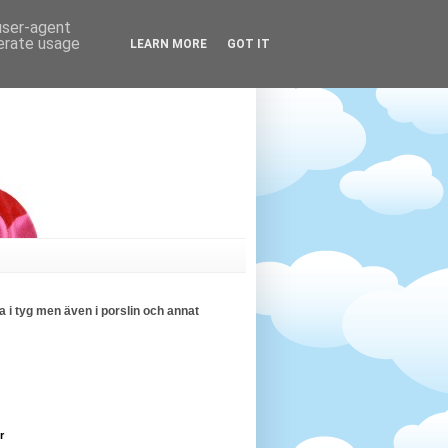
 user-agent
nerate usage
LEARN MORE
GOT IT
 i tyg men även i porslin och annat
r