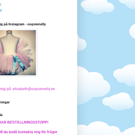
y
a
ig på Instagram - oopsienelly
 mig på: elisabeth@oopsienelly.se
ningar
la
HAR BESTÄLLNINGSSTOPP!
ll du ändå kontakta mig för frågor