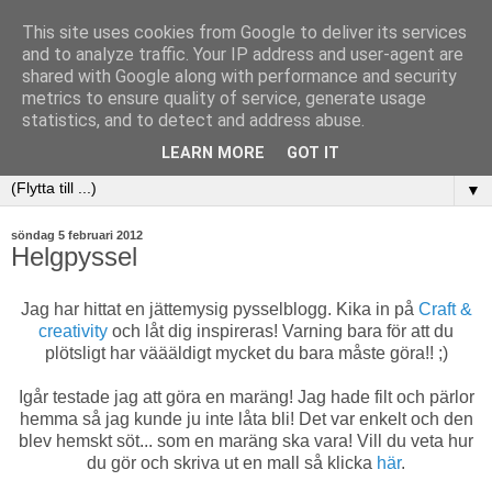
This site uses cookies from Google to deliver its services
and to analyze traffic. Your IP address and user-agent are
shared with Google along with performance and security
metrics to ensure quality of service, generate usage
statistics, and to detect and address abuse.
LEARN MORE
GOT IT
▼
söndag 5 februari 2012
Helgpyssel
Jag har hittat en jättemysig pysselblogg. Kika in på
Craft &
creativity
och låt dig inspireras! Varning bara för att du
plötsligt har väääldigt mycket du bara måste göra!! ;)
Igår testade jag att göra en maräng! Jag hade filt och pärlor
hemma så jag kunde ju inte låta bli! Det var enkelt och den
blev hemskt söt... som en maräng ska vara! Vill du veta hur
du gör och skriva ut en mall så klicka
här
.