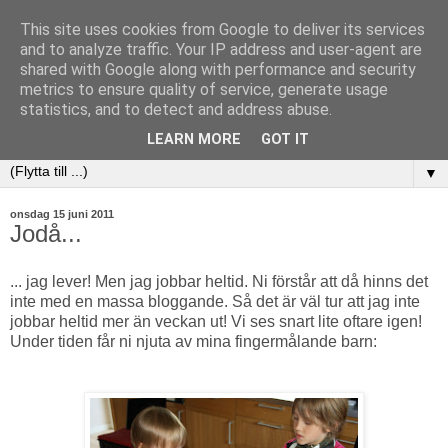
This site uses cookies from Google to deliver its services
and to analyze traffic. Your IP address and user-agent are
shared with Google along with performance and security
metrics to ensure quality of service, generate usage
statistics, and to detect and address abuse.
LEARN MORE
GOT IT
▼
onsdag 15 juni 2011
Jodå...
... jag lever! Men jag jobbar heltid. Ni förstår att då hinns det
inte med en massa bloggande. Så det är väl tur att jag inte
jobbar heltid mer än veckan ut! Vi ses snart lite oftare igen!
Under tiden får ni njuta av mina fingermålande barn: