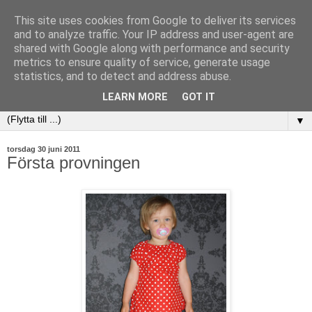
This site uses cookies from Google to deliver its services
and to analyze traffic. Your IP address and user-agent are
shared with Google along with performance and security
metrics to ensure quality of service, generate usage
statistics, and to detect and address abuse.
LEARN MORE
GOT IT
▼
torsdag 30 juni 2011
Första provningen