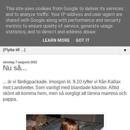
This site uses cookies from Google to deliver its services
and to analyze traffic. Your IP address and user-agent are
shared with Google along with performance and security
metrics to ensure quality of service, generate usage
statistics, and to detect and address abuse.
LEARN MORE
GOT IT
▼
söndag 7 augusti 2011
Nu så...
... är vi färdigpackade. Imorgon kl. 9.10 lyfter vi från Kallax
mot Landvetter. Som vanligt med blandade känslor. Alltid
skönt att komma hem, men så sorgligt att lämna mamma och
pappa.