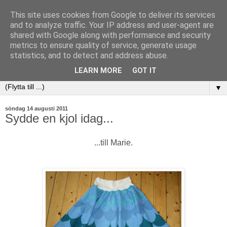
This site uses cookies from Google to deliver its services
and to analyze traffic. Your IP address and user-agent are
shared with Google along with performance and security
metrics to ensure quality of service, generate usage
statistics, and to detect and address abuse.
LEARN MORE
GOT IT
▼
söndag 14 augusti 2011
Sydde en kjol idag...
...till Marie.