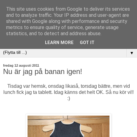
This site uses cookies from Google to deliver its services
and to analyze traffic. Your IP address and user-agent are
shared with Google along with performance and security
metrics to ensure quality of service, generate usage
statistics, and to detect and address abuse.
LEARN MORE
GOT IT
▼
fredag 12 augusti 2011
Nu är jag på banan igen!
Tisdag var hemsk, onsdag likaså, torsdag bättre, men vid
lunch fick jag ta tablett. Idag känns det helt OK. Så nu kör vi!!
:)