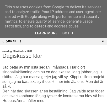
This site uses cookies from Google to deliver its services
and to analyze traffic. Your IP address and user-agent are
shared with Google along with performance and security
metrics to ensure quality of service, generate usage
statistics, and to detect and address abuse.
LEARN MORE
GOT IT
▼
onsdag 26 oktober 2011
Dagiskasse klar
Jag betar av min lista sedan i måndags. Har gjort
singoallaklänning och nu en dagiskasse. Idag jobbar jag ju
skitbra! Jag har massa grejer jag vill sy. Klippt ut flera projekt
som jag nu bara ska sy ihop. Hinner inte äta ens! Men det är
så kul!!
Den här dagiskassen är en beställning. Jag valde rosa foder
och svart kantband för jag tycker de kontrasterna blev så bra!
Hoppas Anna håller med!