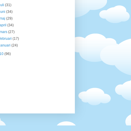
juli
(31)
juni
(34)
maj
(29)
april
(34)
mars
(27)
februari
(17)
januari
(24)
10
(96)