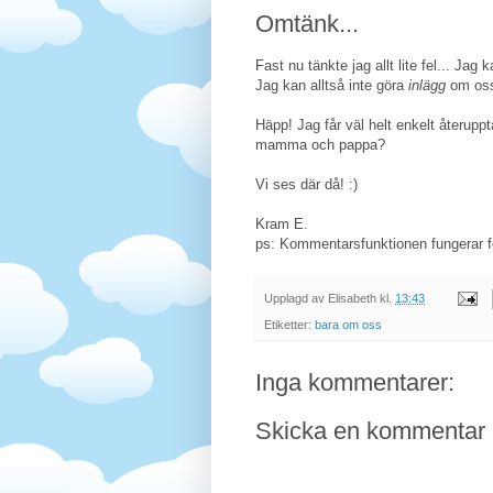
Omtänk...
Fast nu tänkte jag allt lite fel... Jag
Jag kan alltså inte göra
inlägg
om oss 
Häpp! Jag får väl helt enkelt återup
mamma och pappa?
Vi ses där då! :)
Kram E.
ps: Kommentarsfunktionen fungerar for
Upplagd av
Elisabeth
kl.
13:43
Etiketter:
bara om oss
Inga kommentarer:
Skicka en kommentar