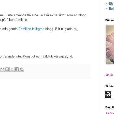
Ets
Epl
 kan ju inte använda flikarna...alltså extra sidor som en blogg.
på fliken familjen.
Följ m
pta min gamla
Familjen Hultgren
-blogg. Blir ni glada nu,
tfarande inte. Konstigt och väldigt, väldigt synd.
Maila
Sidvis
3
Bestäl
JAG 