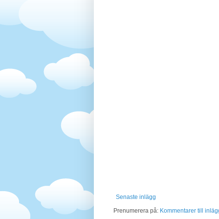
Senaste inlägg
Prenumerera på:
Kommentarer till inläg