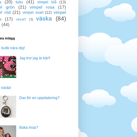
a
(20)
tutu
(41)
vimpel blå
(13)
el grön
(21)
vimpel rosa
(17)
el röd
(21)
vimpel
vimpel svart
(12)
väska
(84)
s
(17)
virkat!!
(3)
t
(44)
ra inlägg
n butik nära dig!
Jag tror jag är kär!!
 nästa!
Dax för en uppdatering?
Baka ihop?