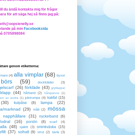
ll du ändå kontakta mig för frågor
bara för att säga hej så finns jag på:
beth@oopsienelly.se
lande på min
Facebooksida
på 0705898084
lättare genom etiketterna:
alla vimplar
(68)
rmare
(4)
byxor
börs
(59)
dockkläder
(3)
elscarf
(26)
förkläde
(43)
grytlappar
klapp
(44)
hårband
(2)
hårspänne
(1)
kakfat
(15)
julstrumpa
(4)
tion av andra
(1)
(30)
lampa
(22)
kulpåse
(8)
mössa
a/marknad
(29)
mått
(2)
napphållare
(31)
nyckelband
(6)
odral
(16)
porslin
(8)
scarf
(4)
alla
(48)
sminkväska
(15)
sjalett
(3)
filt
(37)
solhatt
(9)
strut
(2)
tavla
(3)