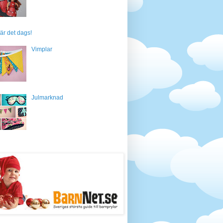
är det dags!
Vimplar
Julmarknad