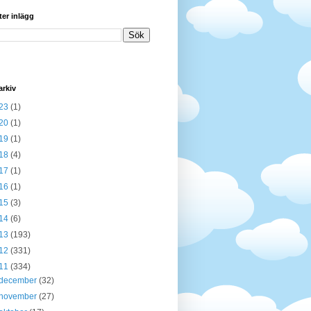
ter inlägg
arkiv
23
(1)
20
(1)
19
(1)
18
(4)
17
(1)
16
(1)
15
(3)
14
(6)
13
(193)
12
(331)
11
(334)
december
(32)
november
(27)