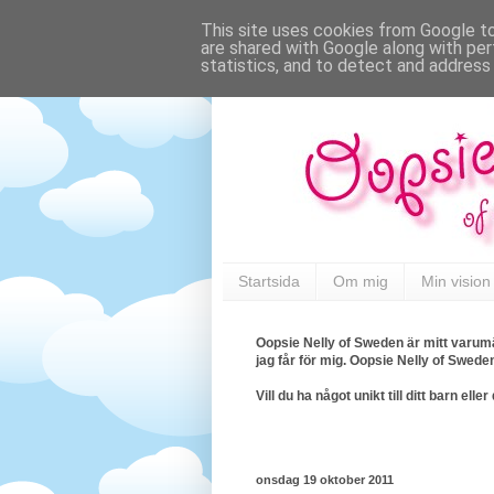
This site uses cookies from Google to 
are shared with Google along with per
statistics, and to detect and address
Startsida
Om mig
Min vision
Oopsie Nelly of Sweden är mitt varumä
jag får för mig. Oopsie Nelly of Swede
Vill du ha något unikt till ditt barn e
onsdag 19 oktober 2011