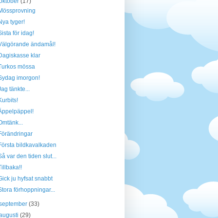
oktober
(17)
Mössprovning
Nya tyger!
Sista för idag!
Välgörande ändamål!
Dagiskasse klar
Turkos mössa
Sydag imorgon!
Jag tänkte...
Kurbits!
Äppelpäppel!
Omtänk...
Förändringar
Första bildkavalkaden
Så var den tiden slut...
Tillbaka!!
Gick ju hyfsat snabbt
Stora förhoppningar...
september
(33)
augusti
(29)