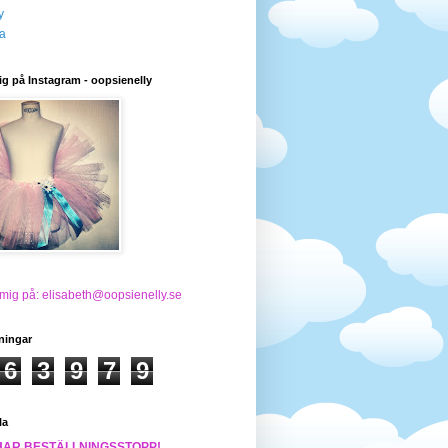
y
a
ig på Instagram - oopsienelly
 mig på: elisabeth@oopsienelly.se
ningar
6
3
9
7
9
la
HAR BESTÄLLNINGSSTOPP!