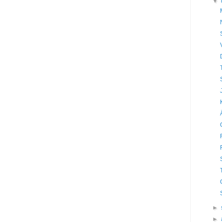
▼
►
►