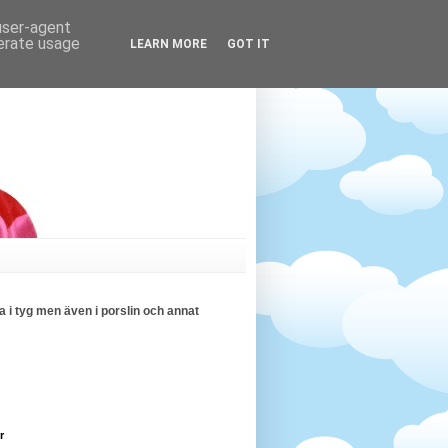
 user-agent
nerate usage
LEARN MORE
GOT IT
 i tyg men även i porslin och annat
r