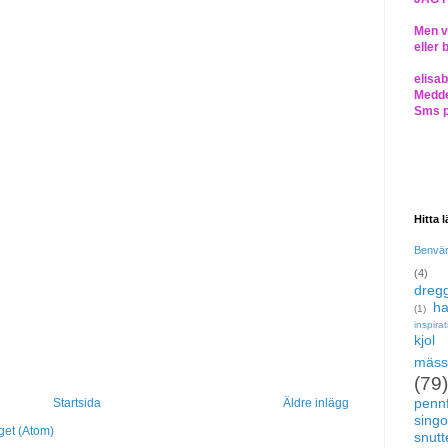
Men vi
eller 
elisa
Medde
Sms 
Hitta 
Benvä
(4)
dregg
ha
(1)
inspira
kjol
mäss
(79)
pennf
Startsida
Äldre inlägg
singo
get (Atom)
snutte