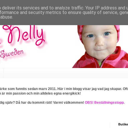
deliver its services and to analyze traffic. Your IP address and
formance and security metrics to ensure quality of service, ge
 abuse.
rke som funnits sedan mars 2011. Här i min blogg visar jag vad jag skapar. Ofta
n är min passion och min alldeles egna energikick!
ller dig själv? Då har du kommit rätt! Varmt välkommen!
OBS! Beställningsstopp.
Butike