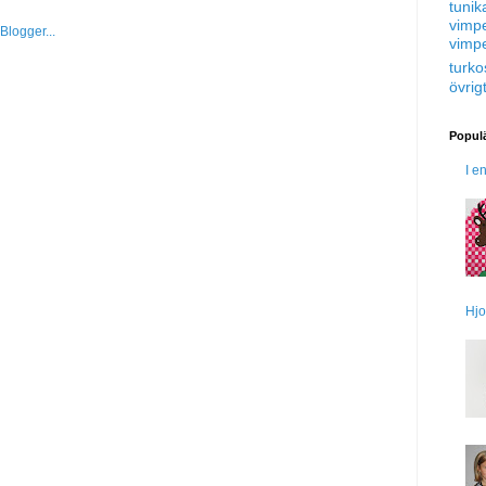
tunik
vimp
vimp
turko
övrig
Populä
I e
Hjo