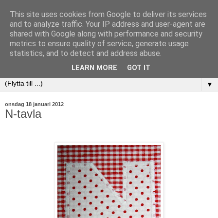
This site uses cookies from Google to deliver its services
and to analyze traffic. Your IP address and user-agent are
shared with Google along with performance and security
metrics to ensure quality of service, generate usage
statistics, and to detect and address abuse.
LEARN MORE
GOT IT
▼
onsdag 18 januari 2012
N-tavla