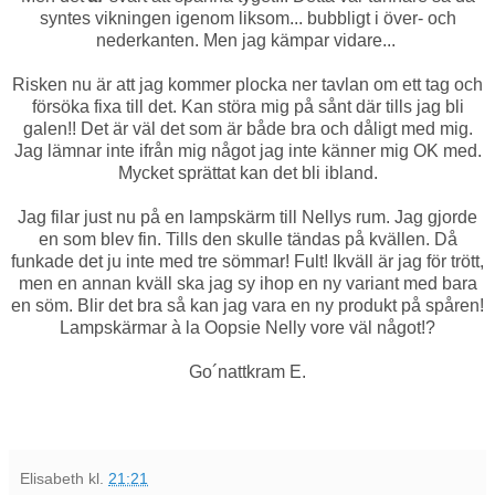
syntes vikningen igenom liksom... bubbligt i över- och
nederkanten. Men jag kämpar vidare...
Risken nu är att jag kommer plocka ner tavlan om ett tag och
försöka fixa till det. Kan störa mig på sånt där tills jag bli
galen!! Det är väl det som är både bra och dåligt med mig.
Jag lämnar inte ifrån mig något jag inte känner mig OK med.
Mycket sprättat kan det bli ibland.
Jag filar just nu på en lampskärm till Nellys rum. Jag gjorde
en som blev fin. Tills den skulle tändas på kvällen. Då
funkade det ju inte med tre sömmar! Fult! Ikväll är jag för trött,
men en annan kväll ska jag sy ihop en ny variant med bara
en söm. Blir det bra så kan jag vara en ny produkt på spåren!
Lampskärmar à la Oopsie Nelly vore väl något!?
Go´nattkram E.
Elisabeth
kl.
21:21