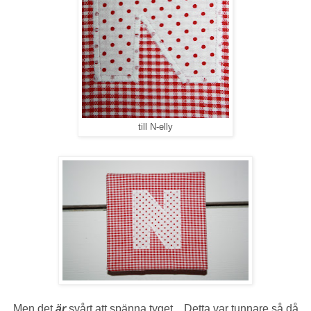
till N-elly
Men det
är
svårt att spänna tyget... Detta var tunnare så då