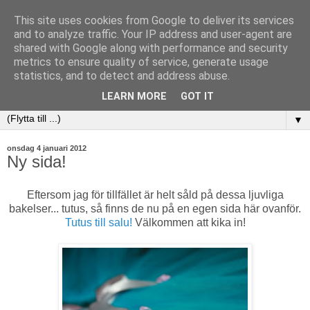
This site uses cookies from Google to deliver its services
and to analyze traffic. Your IP address and user-agent are
shared with Google along with performance and security
metrics to ensure quality of service, generate usage
statistics, and to detect and address abuse.
LEARN MORE
GOT IT
▼
onsdag 4 januari 2012
Ny sida!
Eftersom jag för tillfället är helt såld på dessa ljuvliga
bakelser... tutus, så finns de nu på en egen sida här ovanför.
Tutus till salu!
Välkommen att kika in!