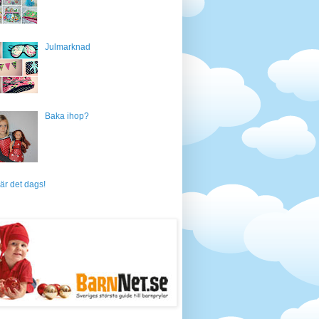
Julmarknad
Baka ihop?
är det dags!