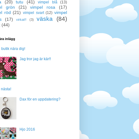
a
(20)
tutu
(41)
vimpel blå
(13)
el grön
(21)
vimpel rosa
(17)
el röd
(21)
vimpel
vimpel svart
(12)
väska
(84)
s
(17)
virkat!!
(3)
t
(44)
ra inlägg
n butik nära dig!
Jag tror jag är kär!!
 nästa!
Dax för en uppdatering?
Hjo 2016