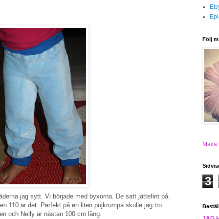
Ets
Epl
Följ m
Maila
Sidvis
3
äderna jag sytt. Vi började med byxorna. De satt jättefint på.
n 110 är det. Perfekt på en liten pojkrumpa skulle jag tro.
Bestäl
n och Nelly är nästan 100 cm lång.
JAG 