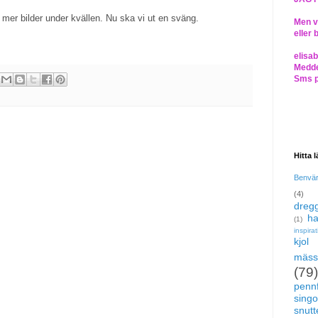
mer bilder under kvällen. Nu ska vi ut en sväng.
Men vi
eller 
elisa
Medde
Sms 
Hitta 
Benvä
(4)
dregg
ha
(1)
inspira
kjol
mäss
(79)
pennf
singo
snutte