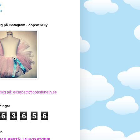
y
a
ig på Instagram - oopsienelly
 mig på: elisabeth@oopsienelly.se
ningar
6
3
6
5
6
la
HAR BESTÄLLNINGSSTOPP!