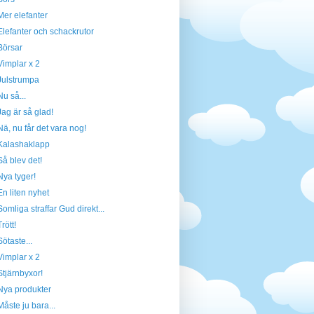
Mer elefanter
Elefanter och schackrutor
Börsar
Vimplar x 2
Julstrumpa
Nu så...
Jag är så glad!
Nä, nu får det vara nog!
Kalashaklapp
Så blev det!
Nya tyger!
En liten nyhet
Somliga straffar Gud direkt...
Trött!
Sötaste...
Vimplar x 2
Stjärnbyxor!
Nya produkter
Måste ju bara...