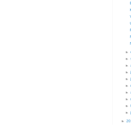
►
►
►
►
►
►
►
►
►
►
►
20