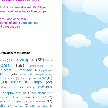
ll du ändå kontakta mig för frågor
bara för att säga hej så finns jag på:
beth@oopsienelly.se
lande på min
Facebooksida
på 0705898084
lättare genom etiketterna:
alla vimplar
(68)
rmare
(4)
byxor
börs
(59)
dockkläder
(3)
elscarf
(26)
förkläde
(43)
grytlappar
klapp
(44)
hårband
(2)
hårspänne
(1)
kakfat
(15)
julstrumpa
(4)
tion av andra
(1)
(30)
lampa
(22)
kulpåse
(8)
mössa
a/marknad
(29)
mått
(2)
napphållare
(31)
nyckelband
(6)
odral
(16)
porslin
(8)
scarf
(4)
alla
(48)
sminkväska
(15)
sjalett
(3)
filt
(37)
solhatt
(9)
strut
(2)
tavla
(3)