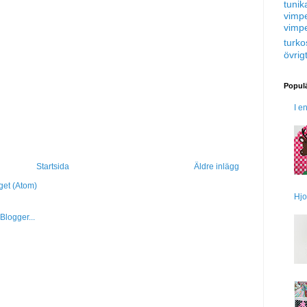
tunik
vimp
vimp
turko
övrig
Populä
I e
Startsida
Äldre inlägg
get (Atom)
Hjo