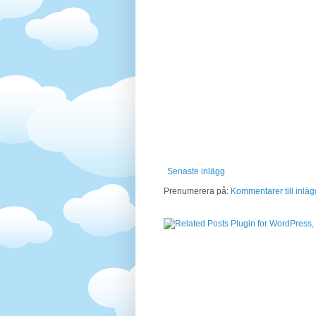
Senaste inlägg
Prenumerera på:
Kommentarer till inläg