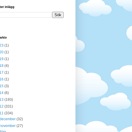
ter inlägg
arkiv
23
(1)
20
(1)
19
(1)
18
(4)
17
(1)
16
(1)
15
(3)
14
(6)
13
(193)
12
(331)
11
(334)
december
(32)
november
(27)
Börs