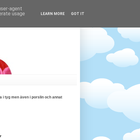
 user-agent
nerate usage
LEARN MORE
GOT IT
 i tyg men även i porslin och annat
r