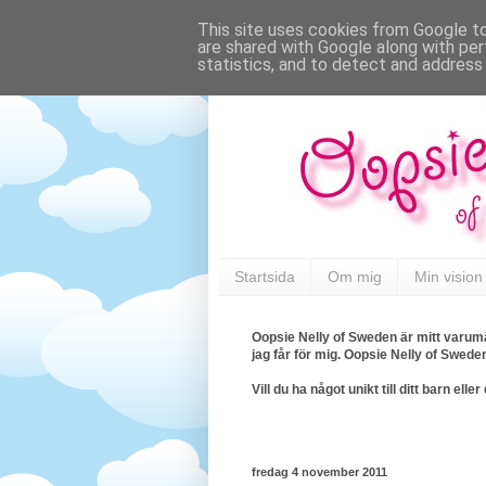
This site uses cookies from Google to 
are shared with Google along with per
statistics, and to detect and address
Startsida
Om mig
Min vision
Oopsie Nelly of Sweden är mitt varumä
jag får för mig. Oopsie Nelly of Swede
Vill du ha något unikt till ditt barn e
fredag 4 november 2011