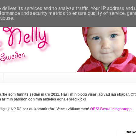
deliver its services and to analyze traffic. Your IP address and
formance and security metrics to ensure quality of service, ge
 abuse.
rke som funnits sedan mars 2011. Här i min blogg visar jag vad jag skapar. Ofta
n är min passion och min alldeles egna energikick!
ller dig själv? Då har du kommit rätt! Varmt välkommen!
OBS! Beställningsstopp.
Butike