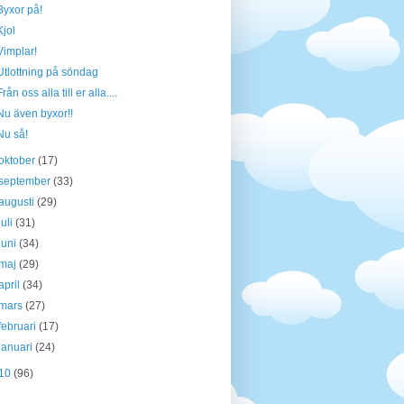
Byxor på!
Kjol
Vimplar!
Utlottning på söndag
Från oss alla till er alla....
Nu även byxor!!
Nu så!
oktober
(17)
september
(33)
augusti
(29)
juli
(31)
juni
(34)
maj
(29)
april
(34)
mars
(27)
februari
(17)
januari
(24)
10
(96)