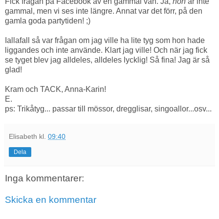
Fick frågan på Facebook av en gammal vän. Ja,
hon
är inte
gammal, men vi ses inte längre. Annat var det förr, på den
gamla goda partytiden! ;)
Iallafall så var frågan om jag ville ha lite tyg som hon hade
liggandes och inte använde. Klart jag ville! Och när jag fick
se tyget blev jag alldeles, alldeles lycklig! Så fina! Jag är så
glad!
Kram och TACK, Anna-Karin!
E.
ps: Trikåtyg... passar till mössor, dregglisar, singoallor...osv...
Elisabeth
kl.
09:40
Dela
Inga kommentarer:
Skicka en kommentar